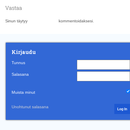
Vastaa
Sinun täytyy
kirjautua sisään
kommentoidaksesi.
Kirjaudu
Tunnus
Salasana
Muista minut
Unohtunut salasana