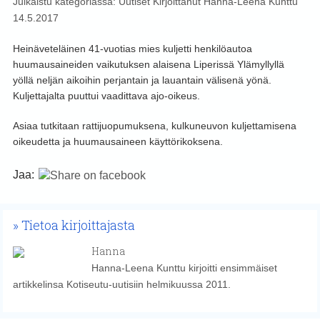
Julkaistu kategoriassa:
Uutiset
Kirjoittanut
Hanna-Leena Kunttu
14.5.2017
Heinäveteläinen 41-vuotias mies kuljetti henkilöautoa
huumausaineiden vaikutuksen alaisena Liperissä Ylämyllyllä
yöllä neljän aikoihin perjantain ja lauantain välisenä yönä.
Kuljettajalta puuttui vaadittava ajo-oikeus.
Asiaa tutkitaan rattijuopumuksena, kulkuneuvon kuljettamisena
oikeudetta ja huumausaineen käyttörikoksena.
Jaa:
Tietoa kirjoittajasta
Hanna
Hanna-Leena Kunttu kirjoitti ensimmäiset
artikkelinsa Kotiseutu-uutisiin helmikuussa 2011.