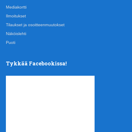
Mediakortti
Ilmoitukset
Tilaukset ja osoitteenmuutokset
Näköislehti
Puoti
Tykkää Facebookissa!