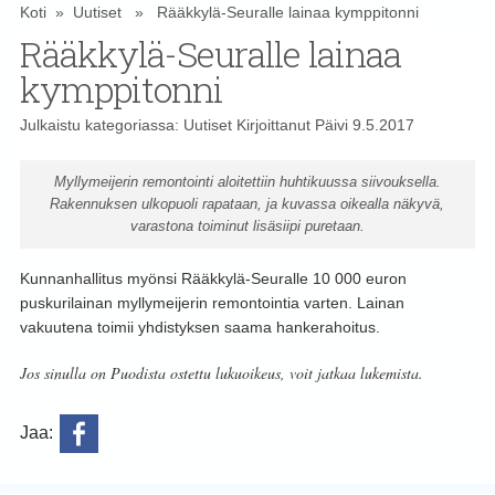
Koti
»
Uutiset
» Rääkkylä-Seuralle lainaa kymppitonni
Rääkkylä-Seuralle lainaa
kymppitonni
Julkaistu kategoriassa:
Uutiset
Kirjoittanut
Päivi
9.5.2017
Myllymeijerin remontointi aloitettiin huhtikuussa siivouksella.
Rakennuksen ulkopuoli rapataan, ja kuvassa oikealla näkyvä,
varastona toiminut lisäsiipi puretaan.
Kunnanhallitus myönsi Rääkkylä-Seuralle 10 000 euron
puskurilainan myllymeijerin remontointia varten. Lainan
vakuutena toimii yhdistyksen saama hankerahoitus.
Jos sinulla on Puodista ostettu lukuoikeus, voit jatkaa lukemista.
Jaa: