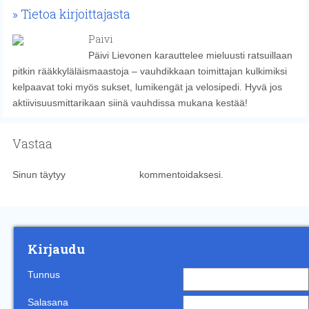
Tietoa kirjoittajasta
Paivi
Päivi Lievonen karauttelee mieluusti ratsuillaan
pitkin rääkkyläläismaastoja – vauhdikkaan toimittajan kulkimiksi
kelpaavat toki myös sukset, lumikengät ja velosipedi. Hyvä jos
aktiivisuusmittarikaan siinä vauhdissa mukana kestää!
Vastaa
Sinun täytyy
kirjautua sisään
kommentoidaksesi.
Kirjaudu
Tunnus
Salasana