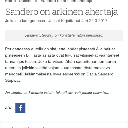
Koti
»
Uutiset
» Sandero on arkinen ahertaja
Sandero on arkinen ahertaja
Julkaistu kategoriassa:
Uutiset
Kirjoittanut
Jari
22.3.2017
Sandero Stepway on konstailematon perusauto.
Periaatteessa autoilu on sitä, että lähdet pisteestä A ja haluat
pisteeseen B. Tästä asiasta ovat lukuisat vitsiniekat vääntäneet
tarinan jos toisen. Joku tarvitsee tähän sadantuhannen euron
auton, ja jollekin välttää vajaat kuudesosan tästä maksava
menopeli. Jälkimmäisestä hyvä esimerkki on Dacia Sandero
Stepway.
Jos sinulla on Puodista ostettu lukuoikeus, voit jatkaa lukemista.
Jaa: