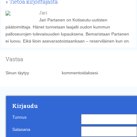
Tietoa kirjoittajasta
Jari
Jari Partanen on Kotiseutu-uutisten
päätoimittaja. Hänet tunnetaan laajalti oudon kummun
palloseurojen tulevaisuuden lupauksena. Bemaristaan Partanen
ei luovu. Eikä liioin asevarastoistaankaan – reserviläinen kun on.
Vastaa
Sinun täytyy
kirjautua sisään
kommentoidaksesi.
Kirjaudu
Tunnus
Salasana