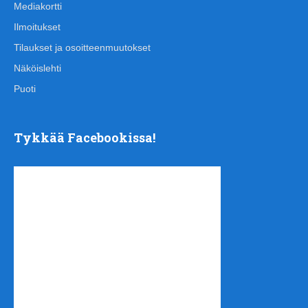
Mediakortti
Ilmoitukset
Tilaukset ja osoitteenmuutokset
Näköislehti
Puoti
Tykkää Facebookissa!