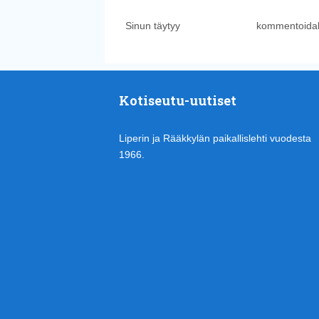
Sinun täytyy
kirjautua sisään
kommentoidak
Kotiseutu-uutiset
Liperin ja Rääkkylän paikallislehti vuodesta
1966.