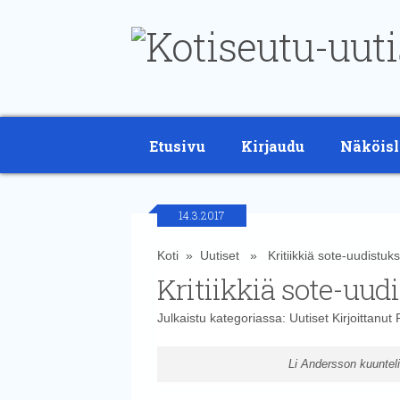
Etusivu
Kirjaudu
Näköisl
14.3.2017
Koti
»
Uutiset
» Kritiikkiä sote-uudistuk
Kritiikkiä sote-uud
Julkaistu kategoriassa:
Uutiset
Kirjoittanut
Li Andersson kuunteli