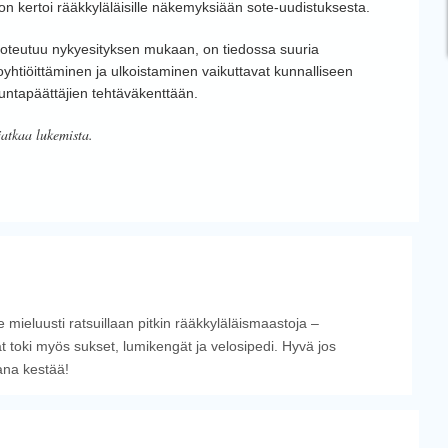
n kertoi rääkkyläläisille näkemyksiään sote-uudistuksesta.
s toteutuu nykyesityksen mukaan, on tiedossa suuria
tiöittäminen ja ulkoistaminen vaikuttavat kunnalliseen
 kuntapäättäjien tehtäväkenttään.
jatkaa lukemista.
 mieluusti ratsuillaan pitkin rääkkyläläismaastoja –
t toki myös sukset, lumikengät ja velosipedi. Hyvä jos
ana kestää!