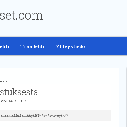
ehti
Tilaa lehti
Yhteystiedot
sesta
istuksesta
Päivi
14.3.2017
 mietteliäänä rääkkyläläisten kysymyksiä.