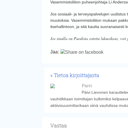
Vasemmistoliiton puheenjohtaja Li Andersso
Jos sosiaali- ja terveyspalvelujen uudistu
muutoksia.
Vasemmistoliiton mukaan pakkoyh
itsehallintoon, ja sitä kautta suoranaisesti
Jos sinulla on Puodista ostettu lukuoikeus, voit 
Jaa:
Tietoa kirjoittajasta
Paivi
Päivi Lievonen karauttelee
vauhdikkaan toimittajan kulkimiksi kelpaava
aktiivisuusmittarikaan siinä vauhdissa muk
Vastaa