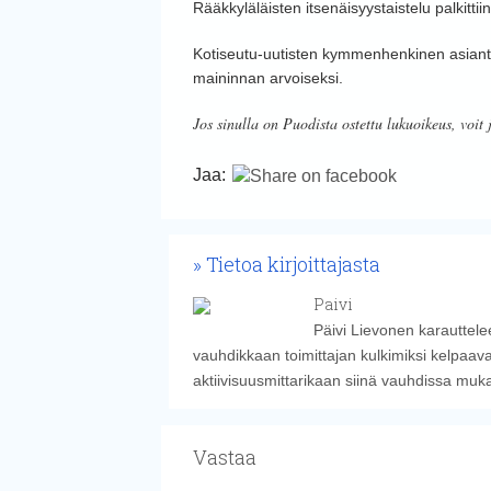
Rääkkyläläisten itsenäisyystaistelu palkitti
Kotiseutu-uutisten kymmenhenkinen asiantun
maininnan arvoiseksi.
Jos sinulla on Puodista ostettu lukuoikeus, voit 
Jaa:
Tietoa kirjoittajasta
Paivi
Päivi Lievonen karauttelee
vauhdikkaan toimittajan kulkimiksi kelpaava
aktiivisuusmittarikaan siinä vauhdissa muk
Vastaa