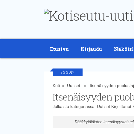
Etusivu
Kirjaudu
Näköisl
7.2.2017
Koti
»
Uutiset
» Itsenäisyyden puolustajat
Itsenäisyyden puolu
Julkaistu kategoriassa:
Uutiset
Kirjoittanut
Rääkkyläläisten itsenäisyystaistelu