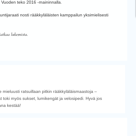
in Vuoden teko 2016 -maininnalla.
tijaraati nosti rääkkyläläisten kamppailun yksimielisesti
jatkaa lukemista.
 mieluusti ratsuillaan pitkin rääkkyläläismaastoja –
t toki myös sukset, lumikengät ja velosipedi. Hyvä jos
ana kestää!