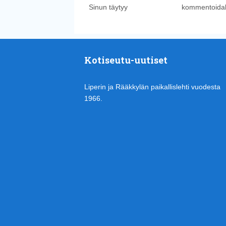
Sinun täytyy
kirjautua sisään
kommentoidak
Kotiseutu-uutiset
Liperin ja Rääkkylän paikallislehti vuodesta
1966.