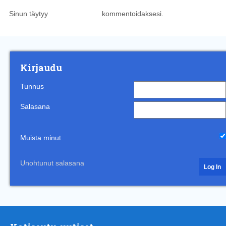
Sinun täytyy
kirjautua sisään
kommentoidaksesi.
Kirjaudu
Tunnus
Salasana
Muista minut
Unohtunut salasana