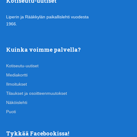
Kotiseutu-uutiset
Liperin ja Rääkkylän paikallislehti vuodesta
1966.
Kuinka voimme palvella?
Kotiseutu-uutiset
Mediakortti
Ilmoitukset
Tilaukset ja osoitteenmuutokset
Näköislehti
Puoti
Tykkää Facebookissa!