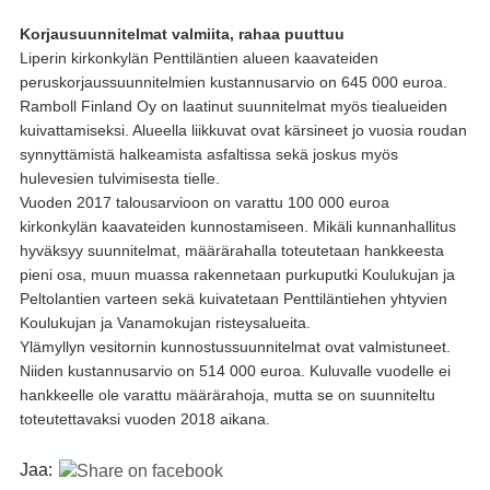
Korjausuunnitelmat valmiita, rahaa puuttuu
Liperin kirkonkylän Penttiläntien alueen kaavateiden
peruskorjaussuunnitelmien kustannusarvio on 645 000 euroa.
Ramboll Finland Oy on laatinut suunnitelmat myös tiealueiden
kuivattamiseksi. Alueella liikkuvat ovat kärsineet jo vuosia roudan
synnyttämistä halkeamista asfaltissa sekä joskus myös
hulevesien tulvimisesta tielle.
Vuoden 2017 talousarvioon on varattu 100 000 euroa
kirkonkylän kaavateiden kunnostamiseen. Mikäli kunnanhallitus
hyväksyy suunnitelmat, määrärahalla toteutetaan hankkeesta
pieni osa, muun muassa rakennetaan purkuputki Koulukujan ja
Peltolantien varteen sekä kuivatetaan Penttiläntiehen yhtyvien
Koulukujan ja Vanamokujan risteysalueita.
Ylämyllyn vesitornin kunnostussuunnitelmat ovat valmistuneet.
Niiden kustannusarvio on 514 000 euroa. Kuluvalle vuodelle ei
hankkeelle ole varattu määrärahoja, mutta se on suunniteltu
toteutettavaksi vuoden 2018 aikana.
Jaa: