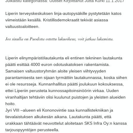
Julkaistu kategoriassa:
Uutiset
Kirjoittanut
Jutta Kurki
11.1.2017
Liperin terveyskeskuksen linja-autopysäkille pystytetään katos
viimeistään kesällä. Kristillisdemokraatit tekivät asiassa
valtuustoaloitteen.
Jos sinulla on Puodista ostettu lukuoikeus, voit jatkaa lukemista.
Liperin elinympäristölautakunta eli entinen tekninen lautakunta
päätti esittää 4000 euron odotuskatoksen rakentamista.
Samaisen valtuustoryhmän aloite yleisen viihtyvyyden
parantamisesta sen sijaan tyrmättiin lautakunnassa, koska siihen
ei ole resursseja. Kunnanhallitus päätti joulukuun kokouksessa,
ettei Liperiin perusteta kunnossapitoinsinöörin virkaa. Uuden
viranhaltijan tehtäviin olisi kuulunut puistojen ja yleisten alueiden
hoito.
Jyri VIII –alueen eli Kononovintie saa kunnallistekniikan ja
tievalaistuksen alkukesän aikana. Lautakunta päätti, että
urakkaan tähtäävät neuvottelut aloitetaan SKS Infra Oy:n kanssa
tarjouspyyntöjen perusteella.