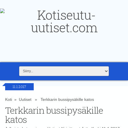
11.1.2017
Koti
»
Uutiset
» Terkkarin bussipysäkille katos
Terkkarin bussipysäkille
katos