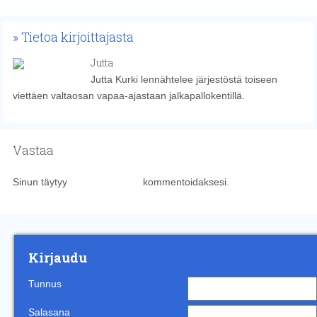
Tietoa kirjoittajasta
Jutta
Jutta Kurki lennähtelee järjestöstä toiseen
viettäen valtaosan vapaa-ajastaan jalkapallokentillä.
Vastaa
Sinun täytyy
kirjautua sisään
kommentoidaksesi.
Kirjaudu
Tunnus
Salasana