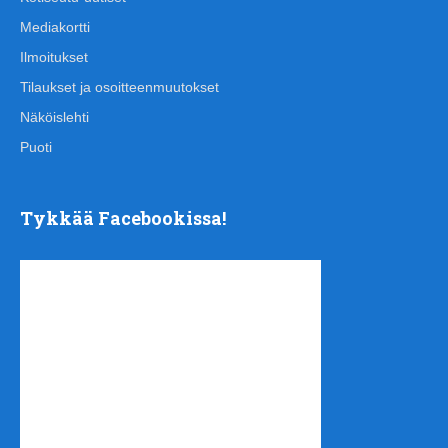
Mediakortti
Ilmoitukset
Tilaukset ja osoitteenmuutokset
Näköislehti
Puoti
Tykkää Facebookissa!