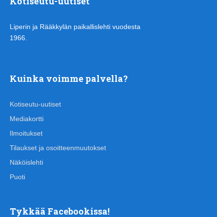
Kotiseutu-uutiset
Liperin ja Rääkkylän paikallislehti vuodesta
1966.
Kuinka voimme palvella?
Kotiseutu-uutiset
Mediakortti
Ilmoitukset
Tilaukset ja osoitteenmuutokset
Näköislehti
Puoti
Tykkää Facebookissa!