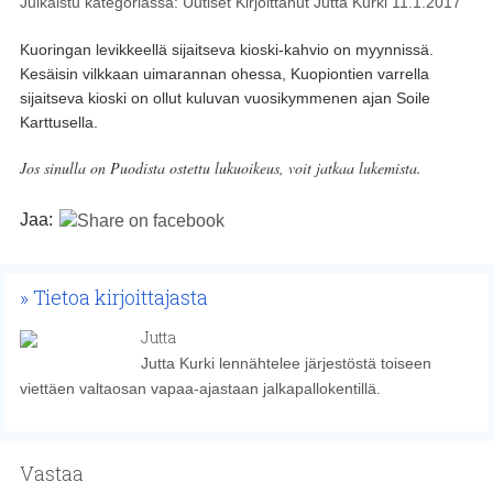
Julkaistu kategoriassa:
Uutiset
Kirjoittanut
Jutta Kurki
11.1.2017
Kuoringan levikkeellä sijaitseva kioski-kahvio on myynnissä.
Kesäisin vilkkaan uimarannan ohessa, Kuopiontien varrella
sijaitseva kioski on ollut kuluvan vuosikymmenen ajan Soile
Karttusella.
Jos sinulla on Puodista ostettu lukuoikeus, voit jatkaa lukemista.
Jaa:
Tietoa kirjoittajasta
Jutta
Jutta Kurki lennähtelee järjestöstä toiseen
viettäen valtaosan vapaa-ajastaan jalkapallokentillä.
Vastaa