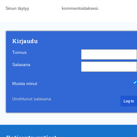
Sinun täytyy
kirjautua sisään
kommentoidaksesi.
Kirjaudu
Tunnus
Salasana
Muista minut
Unohtunut salasana