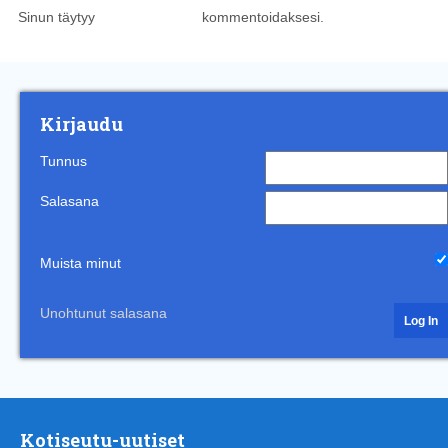
Sinun täytyy
kirjautua sisään
kommentoidaksesi.
Kirjaudu
Tunnus
Salasana
Muista minut
Unohtunut salasana
Kotiseutu-uutiset