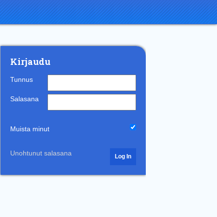
Kirjaudu
Tunnus
Salasana
Muista minut
Unohtunut salasana