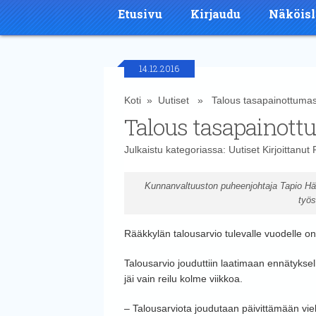
Etusivu
Kirjaudu
Näköisl
14.12.2016
Koti
»
Uutiset
» Talous tasapainottuma
Talous tasapainot
Julkaistu kategoriassa:
Uutiset
Kirjoittanut
Kunnanvaltuuston puheenjohtaja Tapio Hämä
työs
Rääkkylän talousarvio tulevalle vuodelle o
Talousarvio jouduttiin laatimaan ennätykselli
jäi vain reilu kolme viikkoa.
– Talousarviota joudutaan päivittämään vi