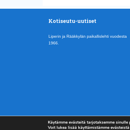
Kotiseutu-uutiset
Liperin ja Rääkkylän paikallislehti vuodesta
1966.
Käytämme evästeitä tarjotaksemme sinulle
Voit lukea lisää käyttämistämme evästeistä 
Kotiseutu-uutiset.com
Copyright © 2026.