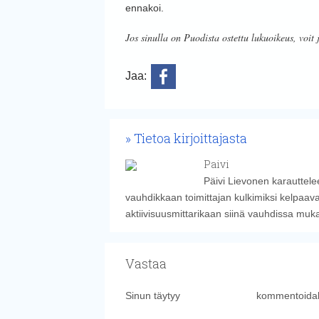
ennakoi.
Jos sinulla on Puodista ostettu lukuoikeus, voit 
Jaa:
Tietoa kirjoittajasta
Paivi
Päivi Lievonen karauttelee
vauhdikkaan toimittajan kulkimiksi kelpaava
aktiivisuusmittarikaan siinä vauhdissa muk
Vastaa
Sinun täytyy
kirjautua sisään
kommentoidak