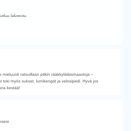
jatkaa lukemista.
 mieluusti ratsuillaan pitkin rääkkyläläismaastoja –
t toki myös sukset, lumikengät ja velosipedi. Hyvä jos
ana kestää!
sesi.