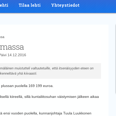
ehti
Tilaa lehti
Yhteystiedot
ssa
tumassa
Päivi
14.12.2016
läinen muistutteli valtuutetuille, että itsenäisyyden eteen on
kenneltävä yhä kiivaasti.
n plussan puolella 169 199 euroa.
sellä kiireellä, sillä kuntaliitosuhan väistymisen jälkeen aikaa
elä ensi vuoden puolella, kunnanjohtaja Tuula Luukkonen