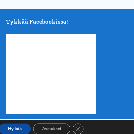
Tykkää Facebookissa!
Sulje evästebanneri
Hylkää
Asetukset
nen
| Tuotanto
Urheilukehitys ry
|
Takaisin ylös ↑