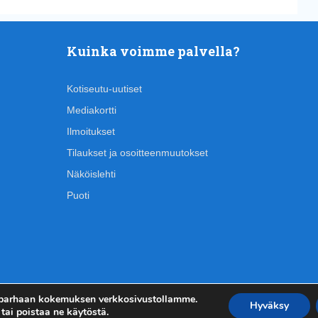
Kuinka voimme palvella?
Kotiseutu-uutiset
Mediakortti
Ilmoitukset
Tilaukset ja osoitteenmuutokset
Näköislehti
Puoti
 parhaan kokemuksen verkkosivustollamme.
Hyväksy
tai poistaa ne käytöstä.
Kirjautumi