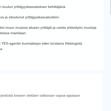
n koulun yrittäjyyskasvatuksen kehittäjänä.
a ja sitoutunut yrittäjyyskasvatustiimi.
si muun muassa alueen yrittäjät ja useita yhteistyön muotoja
steissa mainitaan.
YES-agentin kunniakirjan eilen torstaina Helsingistä.
sa.
ärjestöstä toiseen viettäen valtaosan vapaa-ajastaan