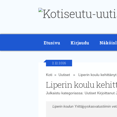
Etusivu
Kirjaudu
Näköisl
2.12.2016
Koti
»
Uutiset
» Liperin koulu kehittänyt 
Liperin koulu kehit
Julkaistu kategoriassa:
Uutiset
Kirjoittanut
Liperin koulun Yrittäjyyskasvatustiimin ve