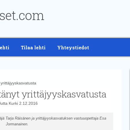
ehti
Tilaa lehti
Yhteystiedot
yrittäjyyskasvatusta
tänyt yrittäjyyskasvatusta
Jutta Kurki
2.12.2016
täjä Tarja Räisänen ja yrittäjyyskasvatuksen vastuuopettaja Esa
Jormanainen.