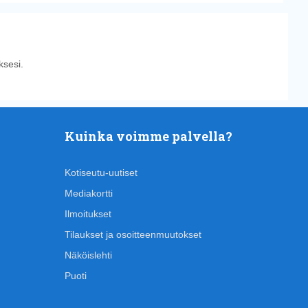
sesi.
Kuinka voimme palvella?
Kotiseutu-uutiset
Mediakortti
Ilmoitukset
Tilaukset ja osoitteenmuutokset
Näköislehti
Puoti