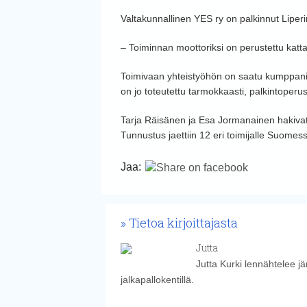
Valtakunnallinen YES ry on palkinnut Liperi
– Toiminnan moottoriksi on perustettu kattav
Toimivaan yhteistyöhön on saatu kumppanik
on jo toteutettu tarmokkaasti, palkintoperu
Tarja Räisänen ja Esa Jormanainen hakivat 
Tunnustus jaettiin 12 eri toimijalle Suomes
Jaa:
Tietoa kirjoittajasta
Jutta
Jutta Kurki lennähtelee j
jalkapallokentillä.