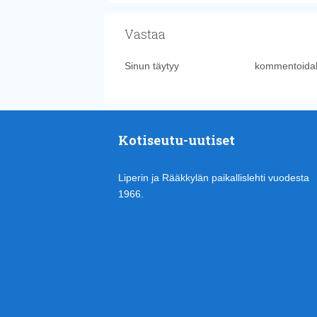
Vastaa
Sinun täytyy
kirjautua sisään
kommentoidak
Kotiseutu-uutiset
Liperin ja Rääkkylän paikallislehti vuodesta
1966.