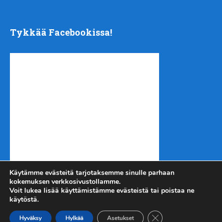
Tykkää Facebookissa!
Käytämme evästeitä tarjotaksemme sinulle parhaan
kokemuksen verkkosivustollamme.
Voit lukea lisää käyttämistämme evästeistä tai poistaa ne
käytöstä.
Sulje evästebanneri
Kotiseutu-uutiset.com
Copyright © 2026.
Hyväksy
Hylkää
Asetukset