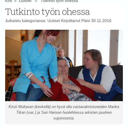
Koti
»
Uutiset
» Tutkinto työn ohessa
Tutkinto työn ohessa
Julkaistu kategoriassa:
Uutiset
Kirjoittanut
Päivi
30.11.2016
Kirsti Multasen (keskellä) on hyvä olla vastavalmistuneiden Marika
Tikan (vas.) ja Sari Harisen huolehtiessa arkisten puuhien
sujumisesta.