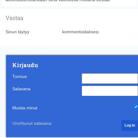
Vastaa
Sinun täytyy
kirjautua sisään
kommentoidaksesi.
Kirjaudu
Tunnus
Salasana
Muista minut
Unohtunut salasana