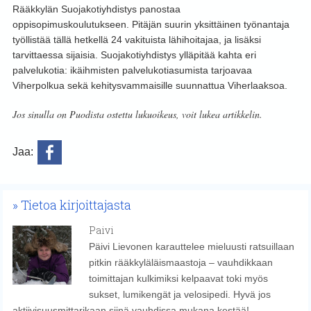
Rääkkylän Suojakotiyhdistys panostaa
oppisopimuskoulutukseen. Pitäjän suurin yksittäinen työnantaja
työllistää tällä hetkellä 24 vakituista lähihoitajaa, ja lisäksi
tarvittaessa sijaisia. Suojakotiyhdistys ylläpitää kahta eri
palvelukotia: ikäihmisten palvelukotiasumista tarjoavaa
Viherpolkua sekä kehitysvammaisille suunnattua Viherlaaksoa.
Jos sinulla on Puodista ostettu lukuoikeus, voit lukea artikkelin.
Jaa:
Tietoa kirjoittajasta
Paivi
Päivi Lievonen karauttelee mieluusti ratsuillaan
pitkin rääkkyläläismaastoja – vauhdikkaan
toimittajan kulkimiksi kelpaavat toki myös
sukset, lumikengät ja velosipedi. Hyvä jos
aktiivisuusmittarikaan siinä vauhdissa mukana kestää!