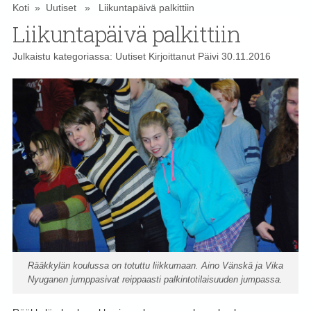
Koti
»
Uutiset
» Liikuntapäivä palkittiin
Liikuntapäivä palkittiin
Julkaistu kategoriassa:
Uutiset
Kirjoittanut
Päivi
30.11.2016
Rääkkylän koulussa on totuttu liikkumaan. Aino Vänskä ja Vika
Nyuganen jumppasivat reippaasti palkintotilaisuuden jumpassa.