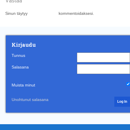
Vastaa
Sinun täytyy
kirjautua sisään
kommentoidaksesi.
Kirjaudu
Tunnus
Salasana
Muista minut
Unohtunut salasana