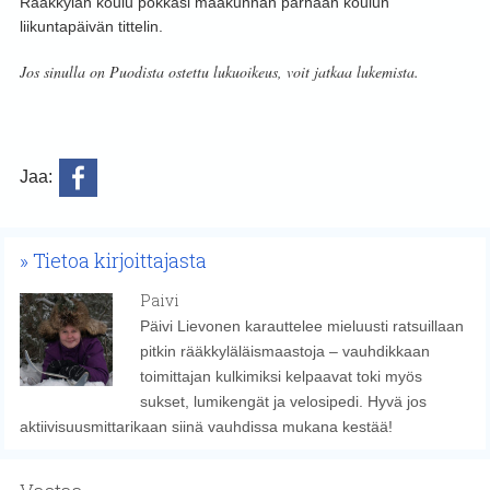
Rääkkylän koulu pokkasi maakunnan parhaan koulun
liikuntapäivän tittelin.
Jos sinulla on Puodista ostettu lukuoikeus, voit jatkaa lukemista.
Jaa:
Tietoa kirjoittajasta
Paivi
Päivi Lievonen karauttelee mieluusti ratsuillaan
pitkin rääkkyläläismaastoja – vauhdikkaan
toimittajan kulkimiksi kelpaavat toki myös
sukset, lumikengät ja velosipedi. Hyvä jos
aktiivisuusmittarikaan siinä vauhdissa mukana kestää!