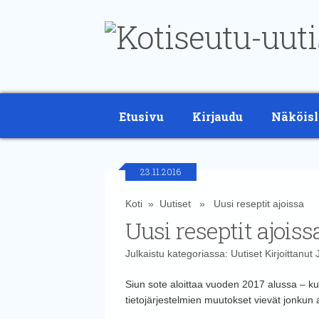
Etusivu
Kirjaudu
Näköisl
23.11.2016
Koti
»
Uutiset
» Uusi reseptit ajoissa
Uusi reseptit ajoiss
Julkaistu kategoriassa:
Uutiset
Kirjoittanut
Siun sote aloittaa vuoden 2017 alussa – ku
tietojärjestelmien muutokset vievät jonkun 