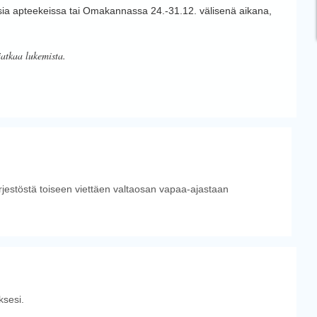
uusia apteekeissa tai Omakannassa 24.-31.12. välisenä aikana,
jatkaa lukemista.
ärjestöstä toiseen viettäen valtaosan vapaa-ajastaan
sesi.