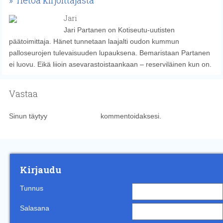
Tietoa kirjoittajasta
Jari
Jari Partanen on Kotiseutu-uutisten
päätoimittaja. Hänet tunnetaan laajalti oudon kummun
palloseurojen tulevaisuuden lupauksena. Bemaristaan Partanen
ei luovu. Eikä liioin asevarastoistaankaan – reserviläinen kun on.
Vastaa
Sinun täytyy
kirjautua sisään
kommentoidaksesi.
Kirjaudu
Tunnus
Salasana