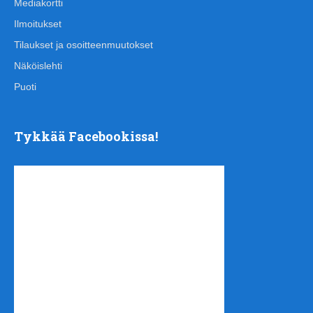
Mediakortti
Ilmoitukset
Tilaukset ja osoitteenmuutokset
Näköislehti
Puoti
Tykkää Facebookissa!