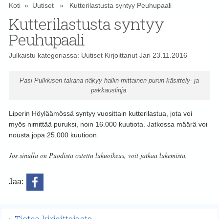
Koti
»
Uutiset
» Kutterilastusta syntyy Peuhupaali
Kutterilastusta syntyy
Peuhupaali
Julkaistu kategoriassa:
Uutiset
Kirjoittanut
Jari
23.11.2016
Pasi Pulkkisen takana näkyy hallin mittainen purun käsittely- ja
pakkauslinja.
Liperin Höyläämössä syntyy vuosittain kutterilastua, jota voi
myös nimittää puruksi, noin 16.000 kuutiota. Jatkossa määrä voi
nousta jopa 25.000 kuutioon.
Jos sinulla on Puodista ostettu lukuoikeus, voit jatkaa lukemista.
Jaa: