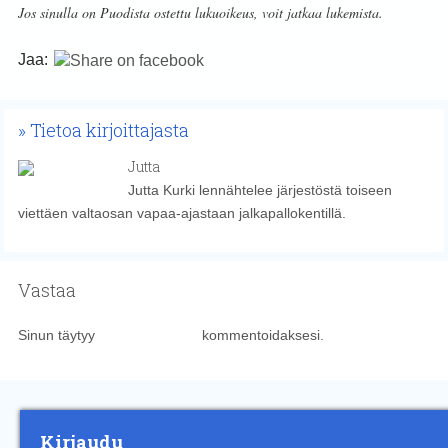
Jos sinulla on Puodista ostettu lukuoikeus, voit jatkaa lukemista.
Jaa:
Tietoa kirjoittajasta
Jutta
Jutta Kurki lennähtelee järjestöstä toiseen
viettäen valtaosan vapaa-ajastaan jalkapallokentillä.
Vastaa
Sinun täytyy
kirjautua sisään
kommentoidaksesi.
Kirjaudu