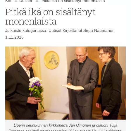
Koti
»
Uutiset
» Pitkä ikä on sisältänyt monenlaista
Pitkä ikä on sisältänyt
monenlaista
Julkaistu kategoriassa:
Uutiset
Kirjoittanut
Sirpa Naumanen
1.11.2016
Liperin seurakunnan kirkkoherra Jari Uimonen ja diakoni Tuija