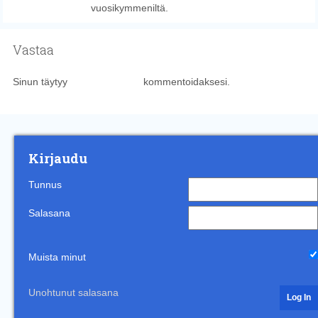
vuosikymmeniltä.
Vastaa
Sinun täytyy
kirjautua sisään
kommentoidaksesi.
Kirjaudu
Tunnus
Salasana
Muista minut
Unohtunut salasana