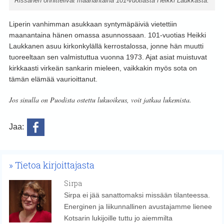
Rissanen onnittelivat maanantaina 101-vuotiasta Heikki Laukkasta.
Liperin vanhimman asukkaan syntymäpäiviä vietettiin
maanantaina hänen omassa asunnossaan. 101-vuotias Heikki
Laukkanen asuu kirkonkylällä kerrostalossa, jonne hän muutti
tuoreeltaan sen valmistuttua vuonna 1973. Ajat asiat muistuvat
kirkkaasti virkeän sankarin mieleen, vaikkakin myös sota on
tämän elämää vaurioittanut.
Jos sinulla on Puodista ostettu lukuoikeus, voit jatkaa lukemista.
Jaa:
Tietoa kirjoittajasta
Sirpa
Sirpa ei jää sanattomaksi missään tilanteessa.
Energinen ja liikunnallinen avustajamme lienee
Kotsarin lukijoille tuttu jo aiemmilta