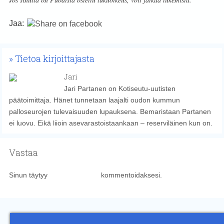
Jaa:
Tietoa kirjoittajasta
Jari
Jari Partanen on Kotiseutu-uutisten
päätoimittaja. Hänet tunnetaan laajalti oudon kummun
palloseurojen tulevaisuuden lupauksena. Bemaristaan Partanen
ei luovu. Eikä liioin asevarastoistaankaan – reserviläinen kun on.
Vastaa
Sinun täytyy
kirjautua sisään
kommentoidaksesi.