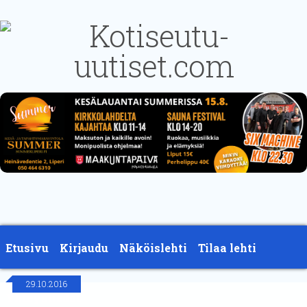
Etusivu
Kirjaudu
Näköislehti
Tilaa lehti
29.10.2016
Yhteystiedot