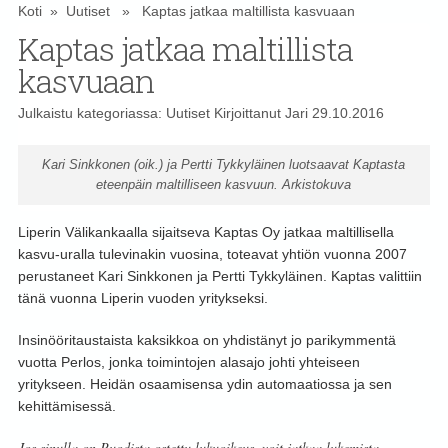
Koti
»
Uutiset
» Kaptas jatkaa maltillista kasvuaan
Kaptas jatkaa maltillista
kasvuaan
Julkaistu kategoriassa:
Uutiset
Kirjoittanut
Jari
29.10.2016
Kari Sinkkonen (oik.) ja Pertti Tykkyläinen luotsaavat Kaptasta
eteenpäin maltilliseen kasvuun. Arkistokuva
Liperin Välikankaalla sijaitseva Kaptas Oy jatkaa maltillisella
kasvu-uralla tulevinakin vuosina, toteavat yhtiön vuonna 2007
perustaneet Kari Sinkkonen ja Pertti Tykkyläinen. Kaptas valittiin
tänä vuonna Liperin vuoden yritykseksi.
Insinööritaustaista kaksikkoa on yhdistänyt jo parikymmentä
vuotta Perlos, jonka toimintojen alasajo johti yhteiseen
yritykseen. Heidän osaamisensa ydin automaatiossa ja sen
kehittämisessä.
Jos sinulla on Puodista ostettu lukuoikeus, voit jatkaa lukemista.