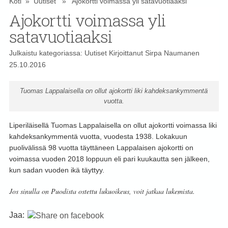
Koti
»
Uutiset
» Ajokortti voimassa yli satavuotiaaksi
Ajokortti voimassa yli
satavuotiaaksi
Julkaistu kategoriassa:
Uutiset
Kirjoittanut
Sirpa Naumanen
25.10.2016
Tuomas Lappalaisella on ollut ajokortti liki kahdeksankymmentä
vuotta.
Liperiläisellä Tuomas Lappalaisella on ollut ajokortti voimassa liki
kahdeksankymmentä vuotta, vuodesta 1938. Lokakuun
puolivälissä 98 vuotta täyttäneen Lappalaisen ajokortti on
voimassa vuoden 2018 loppuun eli pari kuukautta sen jälkeen,
kun sadan vuoden ikä täyttyy.
Jos sinulla on Puodista ostettu lukuoikeus, voit jatkaa lukemista.
Jaa: