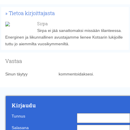
Tietoa kirjoittajasta
Sirpa
Sirpa ei jää sanattomaksi missään tilanteessa.
Energinen ja liikunnallinen avustajamme lienee Kotsarin lukijoille
tuttu jo aiemmilta vuosikymmeniltä.
Vastaa
Sinun täytyy
kirjautua sisään
kommentoidaksesi.
Kirjaudu
Tunnus
Salasana