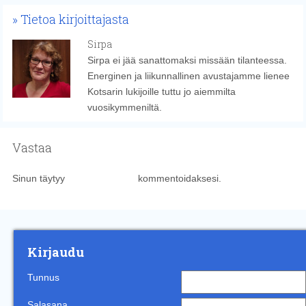
Tietoa kirjoittajasta
Sirpa
Sirpa ei jää sanattomaksi missään tilanteessa.
Energinen ja liikunnallinen avustajamme lienee
Kotsarin lukijoille tuttu jo aiemmilta
vuosikymmeniltä.
Vastaa
Sinun täytyy
kirjautua sisään
kommentoidaksesi.
Kirjaudu
Tunnus
Salasana