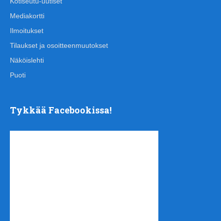
Kotiseutu-uutiset
Mediakortti
Ilmoitukset
Tilaukset ja osoitteenmuutokset
Näköislehti
Puoti
Tykkää Facebookissa!