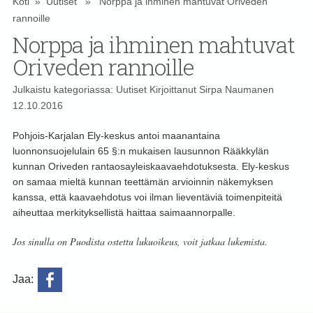
Koti
»
Uutiset
» Norppa ja ihminen mahtuvat Oriveden
rannoille
Norppa ja ihminen mahtuvat
Oriveden rannoille
Julkaistu kategoriassa:
Uutiset
Kirjoittanut
Sirpa Naumanen
12.10.2016
Pohjois-Karjalan Ely-keskus antoi maanantaina
luonnonsuojelulain 65 §:n mukaisen lausunnon Rääkkylän
kunnan Oriveden rantaosayleiskaavaehdotuksesta. Ely-keskus
on samaa mieltä kunnan teettämän arvioinnin näkemyksen
kanssa, että kaavaehdotus voi ilman lieventäviä toimenpiteitä
aiheuttaa merkityksellistä haittaa saimaannorpalle.
Jos sinulla on Puodista ostettu lukuoikeus, voit jatkaa lukemista.
Jaa: