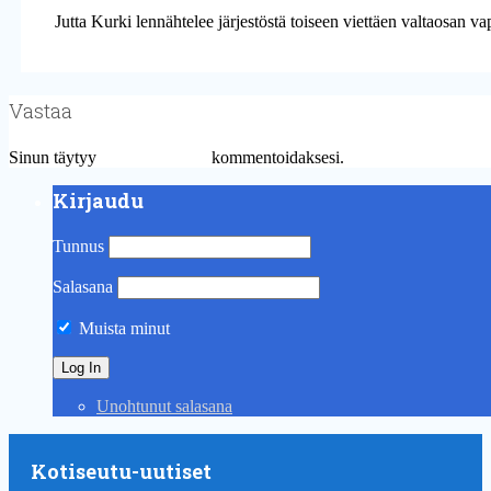
Jutta Kurki lennähtelee järjestöstä toiseen viettäen valtaosan va
Vastaa
Sinun täytyy
kirjautua sisään
kommentoidaksesi.
Kirjaudu
Tunnus
Salasana
Muista minut
Unohtunut salasana
Kotiseutu-uutiset