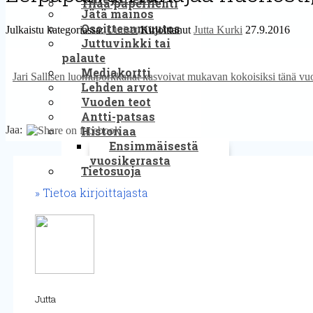
Tilaa paperilehti
Jätä mainos
Osoitteenmuutos
Julkaistu kategoriassa:
Uutiset
Kirjoittanut
Jutta Kurki
27.9.2016
Juttuvinkki tai
palaute
Mediakortti
Jari Sallisen luomuporkkanat kasvoivat mukavan kokoisiksi tänä vu
Lehden arvot
Vuoden teot
Antti-patsas
Jaa:
Historiaa
Ensimmäisestä
vuosikerrasta
Tietosuoja
Tietoa kirjoittajasta
Jutta