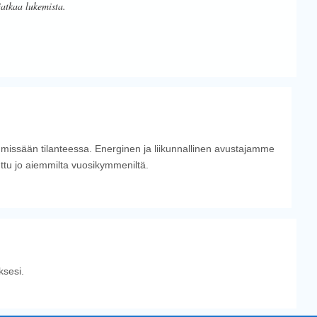
jatkaa lukemista.
 missään tilanteessa. Energinen ja liikunnallinen avustajamme
tuttu jo aiemmilta vuosikymmeniltä.
sesi.