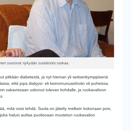
inen suosivat nykyään suolatonta ruokaa.
nut pitkään diabetestä, ja nyt hieman yli seitsenkymppisenä
aisia, että jopa dialyysi- eli keinomunuaishoito oli puheissa.
ein vakavissaan uskonut tulevan kohdalle, ja ruokavalioon
s:
vää, mitä voisi tehdä. Suola on jätetty melkein kokonaan pois,
 joka halusi auttaa puolisoaan muutetun ruokavalion