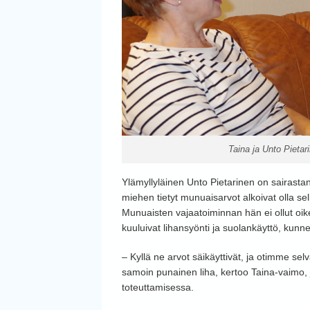
Taina ja Unto Pietar
Ylämyllyläinen Unto Pietarinen on sairasta
miehen tietyt munuaisarvot alkoivat olla sell
Munuaisten vajaatoiminnan hän ei ollut oik
kuuluivat lihansyönti ja suolankäyttö, kunne
– Kyllä ne arvot säikäyttivät, ja otimme sel
samoin punainen liha, kertoo Taina-vaimo,
toteuttamisessa.