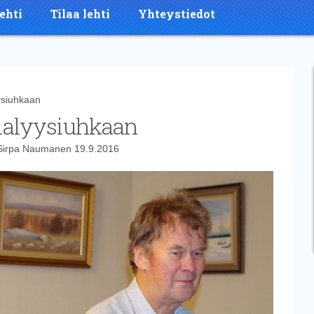
ehti
Tilaa lehti
Yhteystiedot
ysiuhkaan
dialyysiuhkaan
Sirpa Naumanen
19.9.2016