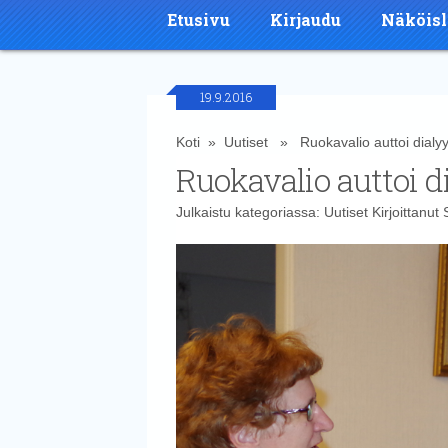
Etusivu
Kirjaudu
Näköisl
19.9.2016
Koti
»
Uutiset
» Ruokavalio auttoi dialy
Ruokavalio auttoi 
Julkaistu kategoriassa:
Uutiset
Kirjoittanut