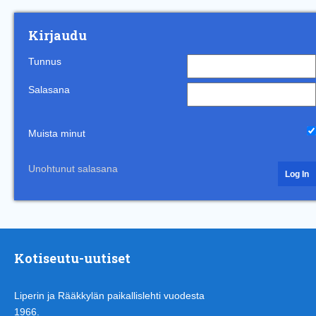
Kirjaudu
Tunnus
Salasana
Muista minut
Unohtunut salasana
Kotiseutu-uutiset
Liperin ja Rääkkylän paikallislehti vuodesta
1966.