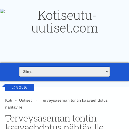
14.9.2016
Koti
»
Uutiset
» Terveysaseman tontin kaavaehdotus
nähtäville
Terveysaseman tontin
kaavaehdotus nähtäville