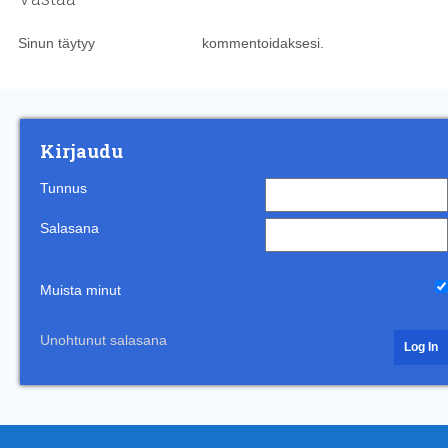
Sinun täytyy
kirjautua sisään
kommentoidaksesi.
Kirjaudu
Tunnus
Salasana
Muista minut
Unohtunut salasana