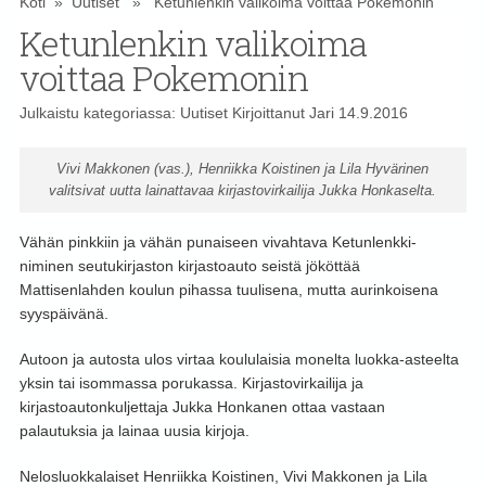
Koti
»
Uutiset
» Ketunlenkin valikoima voittaa Pokemonin
Ketunlenkin valikoima
voittaa Pokemonin
Julkaistu kategoriassa:
Uutiset
Kirjoittanut
Jari
14.9.2016
Vivi Makkonen (vas.), Henriikka Koistinen ja Lila Hyvärinen
valitsivat uutta lainattavaa kirjastovirkailija Jukka Honkaselta.
Vähän pinkkiin ja vähän punaiseen vivahtava Ketunlenkki-
niminen seutukirjaston kirjastoauto seistä jököttää
Mattisenlahden koulun pihassa tuulisena, mutta aurinkoisena
syyspäivänä.
Autoon ja autosta ulos virtaa koululaisia monelta luokka-asteelta
yksin tai isommassa porukassa. Kirjastovirkailija ja
kirjastoautonkuljettaja Jukka Honkanen ottaa vastaan
palautuksia ja lainaa uusia kirjoja.
Nelosluokkalaiset Henriikka Koistinen, Vivi Makkonen ja Lila