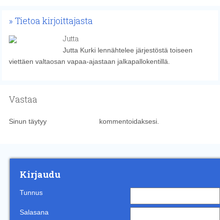
Tietoa kirjoittajasta
Jutta
Jutta Kurki lennähtelee järjestöstä toiseen
viettäen valtaosan vapaa-ajastaan jalkapallokentillä.
Vastaa
Sinun täytyy
kirjautua sisään
kommentoidaksesi.
Kirjaudu
Tunnus
Salasana