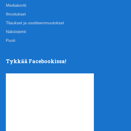
Mediakortti
Ilmoitukset
Tilaukset ja osoitteenmuutokset
Näköislehti
Puoti
Tykkää Facebookissa!