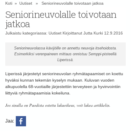
Koti
»
Uutiset
» Seniorineuvolalle toivotaan jatkoa
Seniorineuvolalle toivotaan
jatkoa
Julkaistu kategoriassa:
Uutiset
Kirjoittanut
Jutta Kurki
12.9.2016
Seniorineuvolassa kävijöille on annettu neuvoja itsehoidosta.
Esimerkiksi verenpaineen mittaus onnistuu Semppi-pisteellä
Liperissä.
Liperissä järjestetyt seniorineuvolan ryhmätapaamiset on koettu
hyväksi kunnan tekemän kyselyn mukaan. Kuluvan vuoden
alkupuolella 68-vuotiaille järjestettiin terveyteen ja hyvinvointiin
liittyviä ryhmätapaamisia kokeiluna.
Jos sinulla on Puodista ostettu lukuoikeus, voit lukea artikkelin.
Jaa: