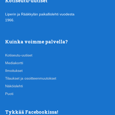
Kotiseutu-uutiset
Liperin ja Rääkkylän paikallislehti vuodesta
1966.
Kuinka voimme palvella?
Kotiseutu-uutiset
Mediakortti
Ilmoitukset
Tilaukset ja osoitteenmuutokset
Näköislehti
Puoti
Tykkää Facebookissa!