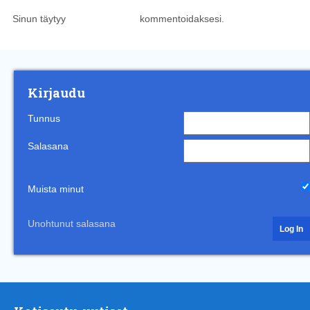
Sinun täytyy
kirjautua sisään
kommentoidaksesi.
Kirjaudu
Tunnus
Salasana
Muista minut
Unohtunut salasana