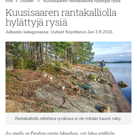
Koti
»
Uutiset
» Kuusisaaren rantakalliolla hylättyjä rysiä
Kuusisaaren rantakalliolla
hylättyjä rysiä
Julkaistu kategoriassa:
Uutiset
Kirjoittanut
Jari
3.8.2016
Rantakalliolla rellottava rysäkasa ei ole mikään kaunis näky.
Jos sinulla on Puodista ostettu lukuoikeus, voit lukea artikkelin.