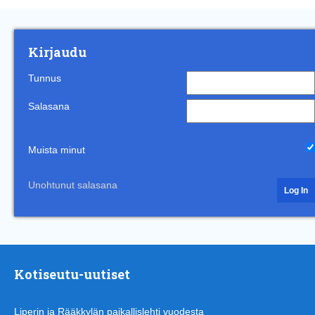
Kirjaudu
Tunnus
Salasana
Muista minut
Unohtunut salasana
Kotiseutu-uutiset
Liperin ja Rääkkylän paikallislehti vuodesta