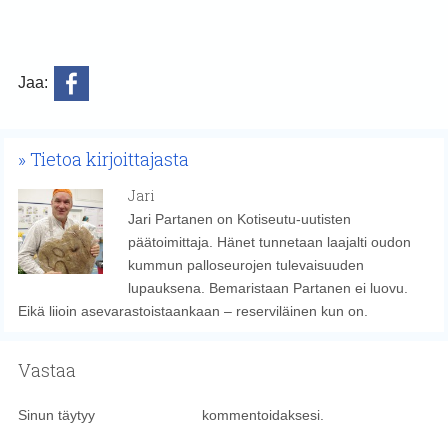
Jaa:
Tietoa kirjoittajasta
Jari
Jari Partanen on Kotiseutu-uutisten
päätoimittaja. Hänet tunnetaan laajalti oudon
kummun palloseurojen tulevaisuuden
lupauksena. Bemaristaan Partanen ei luovu.
Eikä liioin asevarastoistaankaan – reserviläinen kun on.
Vastaa
Sinun täytyy
kirjautua sisään
kommentoidaksesi.