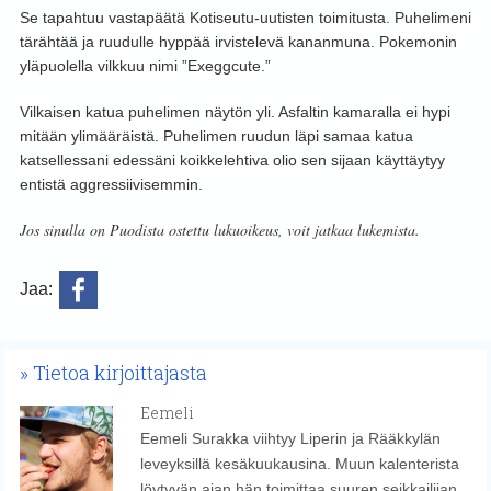
Se tapahtuu vastapäätä Kotiseutu-uutisten toimitusta. Puhelimeni
tärähtää ja ruudulle hyppää irvistelevä kananmuna. Pokemonin
yläpuolella vilkkuu nimi ”Exeggcute.”
Vilkaisen katua puhelimen näytön yli. Asfaltin kamaralla ei hypi
mitään ylimääräistä. Puhelimen ruudun läpi samaa katua
katsellessani edessäni koikkelehtiva olio sen sijaan käyttäytyy
entistä aggressiivisemmin.
Jos sinulla on Puodista ostettu lukuoikeus, voit jatkaa lukemista.
Jaa:
Tietoa kirjoittajasta
Eemeli
Eemeli Surakka viihtyy Liperin ja Rääkkylän
leveyksillä kesäkuukausina. Muun kalenterista
löytyvän ajan hän toimittaa suuren seikkailijan