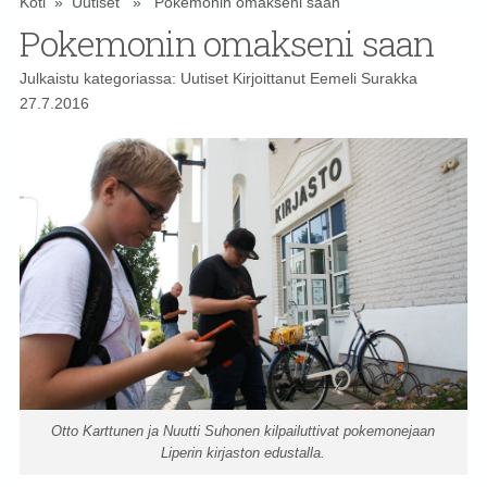
Koti
»
Uutiset
» Pokemonin omakseni saan
Pokemonin omakseni saan
Julkaistu kategoriassa:
Uutiset
Kirjoittanut
Eemeli Surakka
27.7.2016
Otto Karttunen ja Nuutti Suhonen kilpailuttivat pokemonejaan
Liperin kirjaston edustalla.