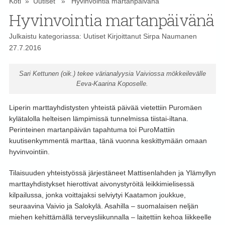
Koti
»
Uutiset
» Hyvinvointia martanpäivänä
Hyvinvointia martanpäivänä
Julkaistu kategoriassa:
Uutiset
Kirjoittanut
Sirpa Naumanen
27.7.2016
Sari Kettunen (oik.) tekee värianalyysia Vaiviossa mökkeilevälle
Eeva-Kaarina Koposelle.
Liperin marttayhdistysten yhteistä päivää vietettiin Puromäen
kylätalolla helteisen lämpimissä tunnelmissa tiistai-iltana.
Perinteinen martanpäivän tapahtuma toi PuroMattiin
kuutisenkymmentä marttaa, tänä vuonna keskittymään omaan
hyvinvointiin.
Tilaisuuden yhteistyössä järjestäneet Mattisenlahden ja Ylämyllyn
marttayhdistykset hierottivat aivonystyröitä leikkimielisessä
kilpailussa, jonka voittajaksi selviytyi Kaatamon joukkue,
seuraavina Vaivio ja Salokylä. Asahilla – suomalaisen neljän
miehen kehittämällä terveysliikunnalla – laitettiin kehoa liikkeelle