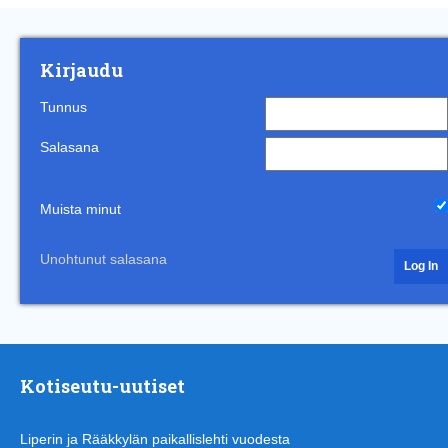
Kirjaudu
Tunnus
Salasana
Muista minut
Unohtunut salasana
Kotiseutu-uutiset
Liperin ja Rääkkylän paikallislehti vuodesta