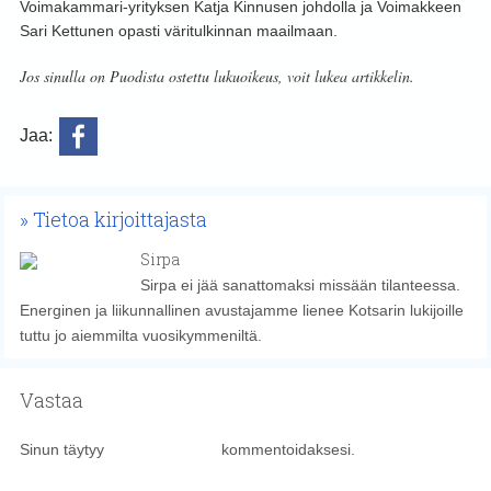
Voimakammari-yrityksen Katja Kinnusen johdolla ja Voimakkeen
Sari Kettunen opasti väritulkinnan maailmaan.
Jos sinulla on Puodista ostettu lukuoikeus, voit lukea artikkelin.
Jaa:
Tietoa kirjoittajasta
Sirpa
Sirpa ei jää sanattomaksi missään tilanteessa.
Energinen ja liikunnallinen avustajamme lienee Kotsarin lukijoille
tuttu jo aiemmilta vuosikymmeniltä.
Vastaa
Sinun täytyy
kirjautua sisään
kommentoidaksesi.