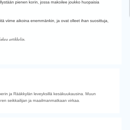
llystään pienen korin, jossa makoilee joukko huopaisia
ä viime aikoina enemmänkin, ja ovat olleet ihan suosittuja,
lukea artikkelin.
perin ja Rääkkylän leveyksillä kesäkuukausina. Muun
uren seikkailijan ja maailmanmatkaan virkaa.