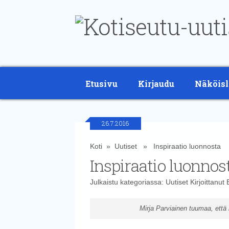
Etusivu
Kirjaudu
Näköisl
26.7.2016
Koti
»
Uutiset
» Inspiraatio luonnosta
Inspiraatio luonnos
Julkaistu kategoriassa:
Uutiset
Kirjoittanut
Mirja Parviainen tuumaa, että