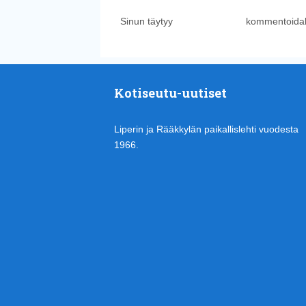
Sinun täytyy
kirjautua sisään
kommentoidak
Kotiseutu-uutiset
Liperin ja Rääkkylän paikallislehti vuodesta
1966.