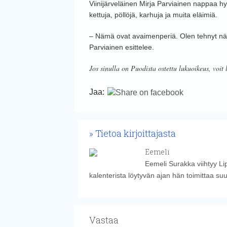
Viinijärveläinen Mirja Parviainen nappaa hy
kettuja, pöllöjä, karhuja ja muita eläimiä.
– Nämä ovat avaimenperiä. Olen tehnyt näit
Parviainen esittelee.
Jos sinulla on Puodista ostettu lukuoikeus, voit 
Jaa:
Tietoa kirjoittajasta
Eemeli
Eemeli Surakka viihtyy Li
kalenterista löytyvän ajan hän toimittaa su
Vastaa