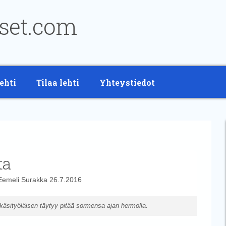
ehti
Tilaa lehti
Yhteystiedot
ta
Eemeli Surakka
26.7.2016
 käsityöläisen täytyy pitää sormensa ajan hermolla.