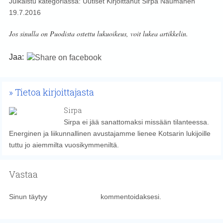
Julkaistu kategoriassa:
Uutiset
Kirjoittanut
Sirpa Naumanen
19.7.2016
Jos sinulla on Puodista ostettu lukuoikeus, voit lukea artikkelin.
Jaa:
Tietoa kirjoittajasta
Sirpa
Sirpa ei jää sanattomaksi missään tilanteessa.
Energinen ja liikunnallinen avustajamme lienee Kotsarin lukijoille
tuttu jo aiemmilta vuosikymmeniltä.
Vastaa
Sinun täytyy
kirjautua sisään
kommentoidaksesi.