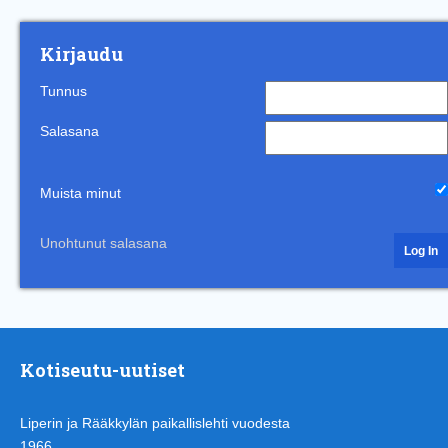
Kirjaudu
Tunnus
Salasana
Muista minut
Unohtunut salasana
Kotiseutu-uutiset
Liperin ja Rääkkylän paikallislehti vuodesta
1966.