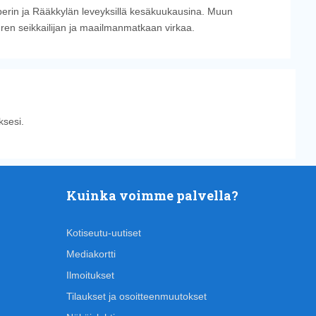
perin ja Rääkkylän leveyksillä kesäkuukausina. Muun
uren seikkailijan ja maailmanmatkaan virkaa.
sesi.
Kuinka voimme palvella?
Kotiseutu-uutiset
Mediakortti
Ilmoitukset
Tilaukset ja osoitteenmuutokset