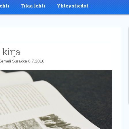
ehti
Tilaa lehti
Yhteystiedot
a
 kirja
Eemeli Surakka
8.7.2016