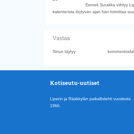
Eemeli Surakka viihtyy Li
kalenterista löytyvän ajan hän toimittaa su
Vastaa
Sinun täytyy
kirjautua sisään
kommentoidak
Kotiseutu-uutiset
Liperin ja Rääkkylän paikallislehti vuodesta
1966.