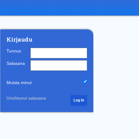
Kirjaudu
Tunnus
Salasana
Muista minut
Unohtunut salasana