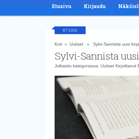
Etusivu
Kirjaudu
Näköisl
8.7.2016
Koti
»
Uutiset
» Sylvi-Sannista uusi kirj
Sylvi-Sannista uusi
Julkaistu kategoriassa:
Uutiset
Kirjoittanut