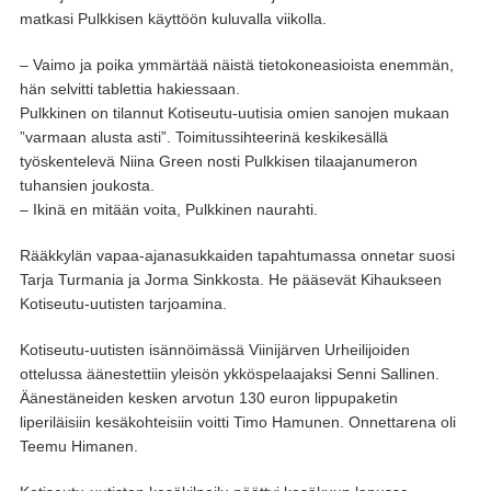
matkasi Pulkkisen käyttöön kuluvalla viikolla.
– Vaimo ja poika ymmärtää näistä tietokoneasioista enemmän,
hän selvitti tablettia hakiessaan.
Pulkkinen on tilannut Kotiseutu-uutisia omien sanojen mukaan
”varmaan alusta asti”. Toimitussihteerinä keskikesällä
työskentelevä Niina Green nosti Pulkkisen tilaajanumeron
tuhansien joukosta.
– Ikinä en mitään voita, Pulkkinen naurahti.
Rääkkylän vapaa-ajanasukkaiden tapahtumassa onnetar suosi
Tarja Turmania ja Jorma Sinkkosta. He pääsevät Kihaukseen
Kotiseutu-uutisten tarjoamina.
Kotiseutu-uutisten isännöimässä Viinijärven Urheilijoiden
ottelussa äänestettiin yleisön ykköspelaajaksi Senni Sallinen.
Äänestäneiden kesken arvotun 130 euron lippupaketin
liperiläisiin kesäkohteisiin voitti Timo Hamunen. Onnettarena oli
Teemu Himanen.