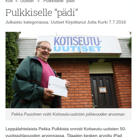
Koti
»
Uutiset
» Pulkkiselle ”pädi”
Pulkkiselle ”pädi”
Julkaistu kategoriassa:
Uutiset
Kirjoittanut
Jutta Kurki
7.7.2016
Pekka Puustinen voitti Kotiseutu-uutisten juhlavuoden arvonnan.
Leppälahtelaista Pekka Pulkkista onnisti Kotiseutu-uutisten 50-
vuotisjuhlavuoden arvonnassa. Tilaajien kesken arvottu iPad