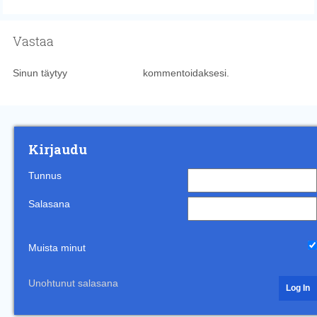
Vastaa
Sinun täytyy
kirjautua sisään
kommentoidaksesi.
Kirjaudu
Tunnus
Salasana
Muista minut
Unohtunut salasana