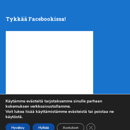
Tykkää Facebookissa!
Käytämme evästeitä tarjotaksemme sinulle parhaan
kokemuksen verkkosivustollamme.
Voit lukea lisää käyttämistämme evästeistä tai poistaa ne
käytöstä.
Sulje evästebanneri
Kotiseutu-uutiset.com
Copyright © 2026.
Hyväksy
Hylkää
Asetukset