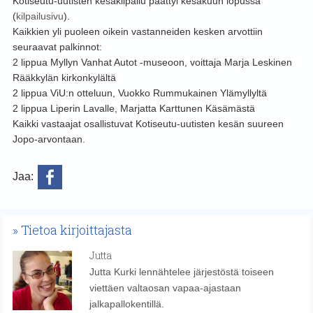
Kotiseutu-uutisten kesäkilpailu päättyi kesäkuun lopussa
(
kilpailusivu
).
Kaikkien yli puoleen oikein vastanneiden kesken arvottiin
seuraavat palkinnot:
2 lippua Myllyn Vanhat Autot -museoon, voittaja Marja Leskinen
Rääkkylän kirkonkylältä
2 lippua ViU:n otteluun, Vuokko Rummukainen Ylämyllyltä
2 lippua Liperin Lavalle, Marjatta Karttunen Käsämästä
Kaikki vastaajat osallistuvat Kotiseutu-uutisten kesän suureen
Jopo-arvontaan.
Jaa:
Tietoa kirjoittajasta
Jutta
Jutta Kurki lennähtelee järjestöstä toiseen
viettäen valtaosan vapaa-ajastaan
jalkapallokentillä.