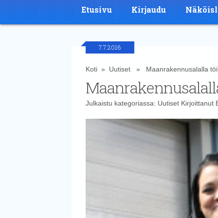
Etusivu
Kirjaudu
Näköisl
7.7.2016
Koti
»
Uutiset
» Maanrakennusalalla töitä
Maanrakennusalalla 
Julkaistu kategoriassa:
Uutiset
Kirjoittanut