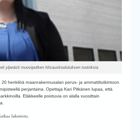
li ylpeästi muoviputken hitsauskoulutuksen tuotoksia.
 20 henkilöä maanrakennusalan perus- ja ammattitutkintoon.
oimipisteellä perjantaina. Opettaja Kari Pitkänen lupaa, että
rkkinoilla. Eläkkeelle poistuvia on alalla vuosittain
a.
jatkaa lukemista.