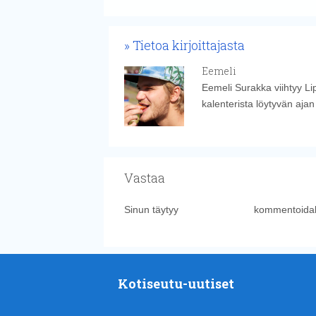
Tietoa kirjoittajasta
Eemeli
Eemeli Surakka viihtyy Li
kalenterista löytyvän aja
Vastaa
Sinun täytyy
kirjautua sisään
kommentoidak
Kotiseutu-uutiset