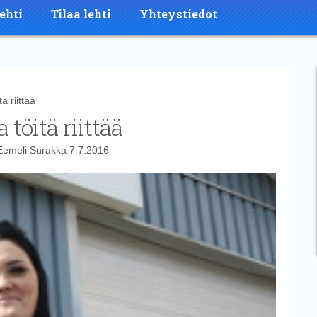
ehti
Tilaa lehti
Yhteystiedot
 riittää
töitä riittää
Eemeli Surakka
7.7.2016