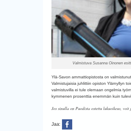
Valmistuva Susanna Oinonen esitte
Ylä-Savon ammattiopistosta on valmistunut
Valmistujaisia juhlittiin opiston Ylämyllyn t
valmistuvilla ei tule olemaan ongelmia työma
kymmenen prosenttia enemmän kuin tulevi
Jos sinulla on Puodista ostettu lukuoikeus, voit 
Jaa: