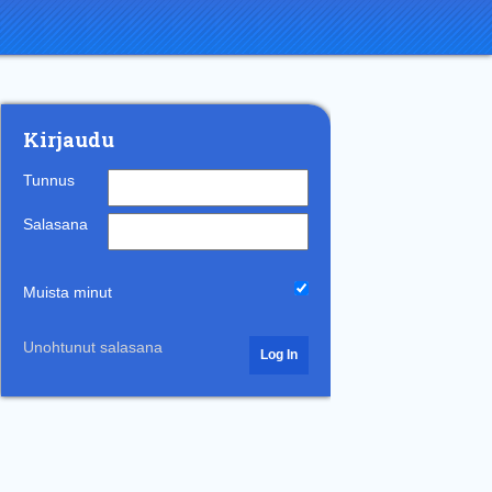
Kirjaudu
Tunnus
Salasana
Muista minut
Unohtunut salasana