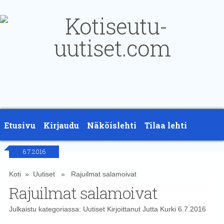
Etusivu
Kirjaudu
Näköislehti
Tilaa lehti
6.7.2016
Yhteystiedot
Koti
»
Uutiset
» Rajuilmat salamoivat
Rajuilmat salamoivat
Julkaistu kategoriassa:
Uutiset
Kirjoittanut
Jutta Kurki
6.7.2016