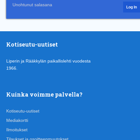
Unohtunut salasana
Kotiseutu-uutiset
Liperin ja Rääkkylän paikallislehti vuodesta
1966.
Kuinka voimme palvella?
Kotiseutu-uutiset
Mediakortti
Ilmoitukset
Tilaukset ja osoitteenmuutokset