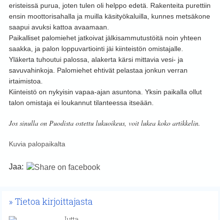
eristeissä purua, joten tulen oli helppo edetä. Rakenteita purettiin
ensin moottorisahalla ja muilla käsityökaluilla, kunnes metsäkone
saapui avuksi kattoa avaamaan.
Paikalliset palomiehet jatkoivat jälkisammutustöitä noin yhteen
saakka, ja palon loppuvartiointi jäi kiinteistön omistajalle.
Yläkerta tuhoutui palossa, alakerta kärsi mittavia vesi- ja
savuvahinkoja. Palomiehet ehtivät pelastaa jonkun verran
irtaimistoa.
Kiinteistö on nykyisin vapaa-ajan asuntona. Yksin paikalla ollut
talon omistaja ei loukannut tilanteessa itseään.
Jos sinulla on Puodista ostettu lukuoikeus, voit lukea koko artikkelin.
Kuvia palopaikalta
Jaa:
Tietoa kirjoittajasta
Jutta