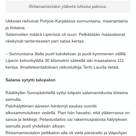
Rintamamiestalon yläkerta tuhoutui palossa.
Ukkoset riehuivat Pohjois-Karjalassa sunnuntaina, maanantaina
ja tiistaina.
Salamoiden määrä Liperissä oli suuri. Pelkästään maasalamat
räiskyivät tantereeseen pari sataa kertaa.
– Sunnuntaina illalla puoli kahdeksan ja puoli kymmenen välillä
Liperin kirkonkylältä 30 kilometrin säteellä iski maasalama 111
kertaa, ilmatieteenlaitoksen ukkostutkija Terhi Laurila tietää.
Salama sytytti talopalon
Rääkkylän Suonpääntiellä syttyi tulipalo salamaniskusta tiistaina
aamulla.
Palohälyttimen ääneen herännyt asukas suoritti
alkusammutuksen vedellä. Pian hän havaitsi, että yläkerrassa on
savua ja liekkejä. Pelastuslaitos sai rakennuspalosta hälytyksen
aamulla puoli yhdeksän aikaan.
Rintamamiestalon peltikaton alla oli vielä pärekatto ja yläpohjan