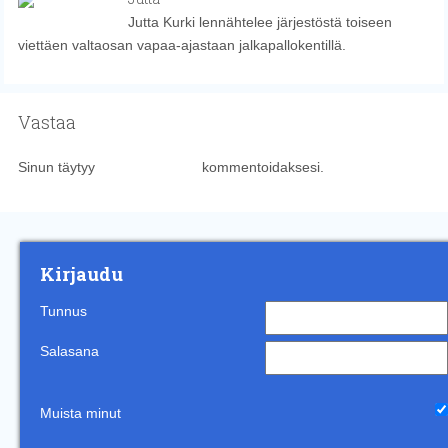
Jutta Kurki lennähtelee järjestöstä toiseen
viettäen valtaosan vapaa-ajastaan jalkapallokentillä.
Vastaa
Sinun täytyy
kirjautua sisään
kommentoidaksesi.
Kirjaudu
Tunnus
Salasana
Muista minut