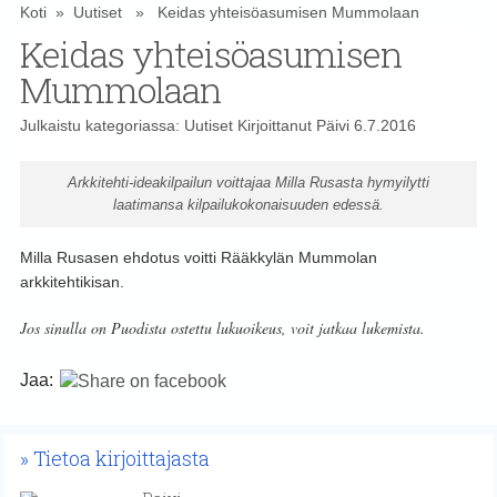
Koti
»
Uutiset
» Keidas yhteisöasumisen Mummolaan
Keidas yhteisöasumisen
Mummolaan
Julkaistu kategoriassa:
Uutiset
Kirjoittanut
Päivi
6.7.2016
Arkkitehti-ideakilpailun voittajaa Milla Rusasta hymyilytti
laatimansa kilpailukokonaisuuden edessä.
Milla Rusasen ehdotus voitti Rääkkylän Mummolan
arkkitehtikisan.
Jos sinulla on Puodista ostettu lukuoikeus, voit jatkaa lukemista.
Jaa:
Tietoa kirjoittajasta