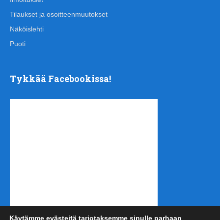
Tilaukset ja osoitteenmuutokset
Näköislehti
Puoti
Tykkää Facebookissa!
Käytämme evästeitä tarjotaksemme sinulle parhaan