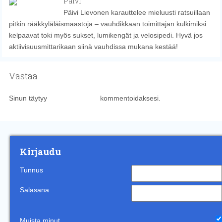
Paivi
Päivi Lievonen karauttelee mieluusti ratsuillaan
pitkin rääkkyläläismaastoja – vauhdikkaan toimittajan kulkimiksi
kelpaavat toki myös sukset, lumikengät ja velosipedi. Hyvä jos
aktiivisuusmittarikaan siinä vauhdissa mukana kestää!
Vastaa
Sinun täytyy
kirjautua sisään
kommentoidaksesi.
Kirjaudu
Tunnus
Salasana
Muista minut