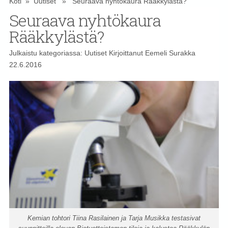
Koti
»
Uutiset
» Seuraava nyhtökaura Rääkkylästä?
Seuraava nyhtökaura
Rääkkylästä?
Julkaistu kategoriassa:
Uutiset
Kirjoittanut
Eemeli Surakka
22.6.2016
Kemian tohtori Tiina Rasilainen ja Tarja Musikka testasivat