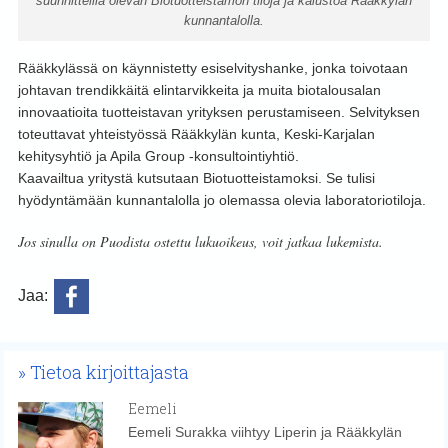
suunnitteilla olevan Biotuotteistamon tiloja ja kalustoa Rääkkylän
kunnantalolla.
Rääkkylässä on käynnistetty esiselvityshanke, jonka toivotaan
johtavan trendikkäitä elintarvikkeita ja muita biotalousalan
innovaatioita tuotteistavan yrityksen perustamiseen. Selvityksen
toteuttavat yhteistyössä Rääkkylän kunta, Keski-Karjalan
kehitysyhtiö ja Apila Group -konsultointiyhtiö.
Kaavailtua yritystä kutsutaan Biotuotteistamoksi. Se tulisi
hyödyntämään kunnantalolla jo olemassa olevia laboratoriotiloja.
Jos sinulla on Puodista ostettu lukuoikeus, voit jatkaa lukemista.
Jaa:
Tietoa kirjoittajasta
Eemeli
Eemeli Surakka viihtyy Liperin ja Rääkkylän