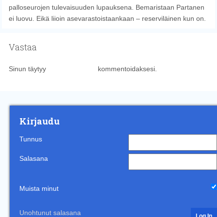
palloseurojen tulevaisuuden lupauksena. Bemaristaan Partanen
ei luovu. Eikä liioin asevarastoistaankaan – reserviläinen kun on.
Vastaa
Sinun täytyy
kirjautua sisään
kommentoidaksesi.
Kirjaudu
Tunnus
Salasana
Muista minut
Unohtunut salasana