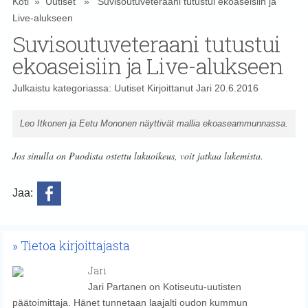
Koti
»
Uutiset
» Suvisoutuveteraani tutustui ekoaseisiin ja
Live-alukseen
Suvisoutuveteraani tutustui
ekoaseisiin ja Live-alukseen
Julkaistu kategoriassa:
Uutiset
Kirjoittanut
Jari
20.6.2016
Leo Itkonen ja Eetu Mononen näyttivät mallia ekoaseammunnassa.
Jos sinulla on Puodista ostettu lukuoikeus, voit jatkaa lukemista.
Jaa:
Tietoa kirjoittajasta
Jari
Jari Partanen on Kotiseutu-uutisten
päätoimittaja. Hänet tunnetaan laajalti oudon kummun