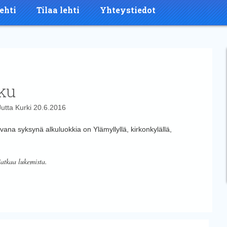
ehti
Tilaa lehti
Yhteystiedot
ku
Jutta Kurki
20.6.2016
vana syksynä alkuluokkia on Ylämyllyllä, kirkonkylällä,
jatkaa lukemista.