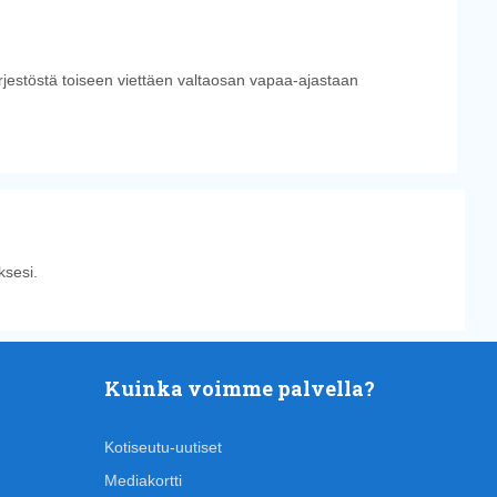
ärjestöstä toiseen viettäen valtaosan vapaa-ajastaan
sesi.
Kuinka voimme palvella?
Kotiseutu-uutiset
Mediakortti