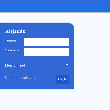
Kirjaudu
Tunnus
Salasana
Muista minut
Unohtunut salasana