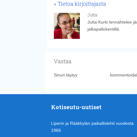
Tietoa kirjoittajasta
Jutta
Jutta Kurki lennähtelee j
jalkapallokentillä.
Vastaa
Sinun täytyy
kirjautua sisään
kommentoidak
Kotiseutu-uutiset
Liperin ja Rääkkylän paikallislehti vuodesta
1966.