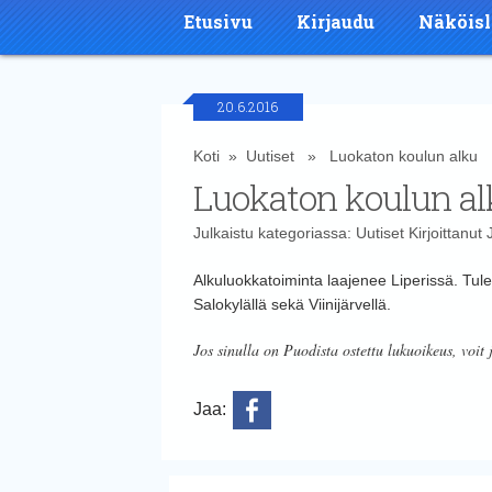
Etusivu
Kirjaudu
Näköisl
20.6.2016
Koti
»
Uutiset
» Luokaton koulun alku
Luokaton koulun al
Julkaistu kategoriassa:
Uutiset
Kirjoittanut
Alkuluokkatoiminta laajenee Liperissä. Tule
Salokylällä sekä Viinijärvellä.
Jos sinulla on Puodista ostettu lukuoikeus, voit 
Jaa: