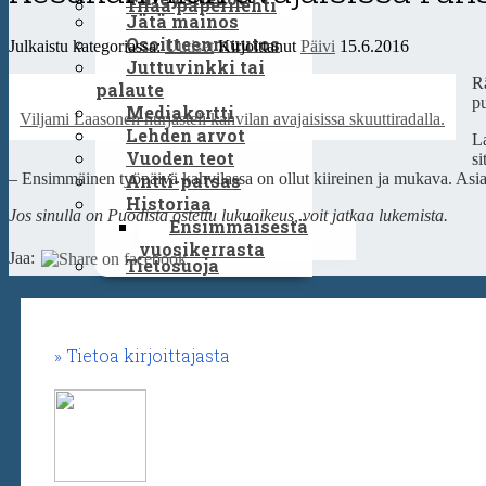
Tilaa paperilehti
Jätä mainos
Osoitteenmuutos
Julkaistu kategoriassa:
Uutiset
Kirjoittanut
Päivi
15.6.2016
Juttuvinkki tai
Rä
palaute
pu
Mediakortti
Viljami Laasonen hurjasteli kahvilan avajaisissa skuuttiradalla.
Lehden arvot
La
Vuoden teot
si
Antti-patsas
– Ensimmäinen työpäivä kahvilassa on ollut kiireinen ja mukava. Asiakk
Historiaa
Jos sinulla on Puodista ostettu lukuoikeus, voit jatkaa lukemista.
Ensimmäisestä
vuosikerrasta
Jaa:
Tietosuoja
Tietoa kirjoittajasta