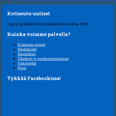
Kotiseutu-uutiset
Liperin ja Rääkkylän paikallislehti vuodesta 1966.
Kuinka voimme palvella?
Kotiseutu-uutiset
Mediakortti
Ilmoitukset
Tilaukset ja osoitteenmuutokset
Näköislehti
Puoti
Tykkää Facebookissa!