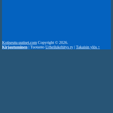
Kotiseutu-uutiset.com
Copyright © 2026.
Kirjautuminen
| Tuotanto
Urheilukehitys ry
|
Takaisin ylös ↑