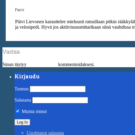
Paivi
Päivi Lievonen karauttelee mieluusti ratsuillaan pitkin rääkkyl
ja velosipedi. Hyvä jos aktiivisuusmittarikaan siinä vauhdissa 
Vastaa
Sinun täytyy
kirjautua sisään
kommentoidaksesi.
Kirjaudu
Tunnus
Salasana
Muista minut
Unohtunut salasana