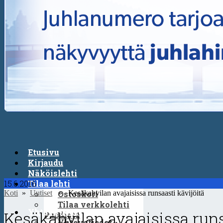
Etusivu
Kirjaudu
Näköislehti
15.6.2016
Tilaa lehti
Koti
»
Uutiset
» Kesäkahvilan avajaisissa runsaasti kävijöitä
Ostoskori
Tilaa verkkolehti
Yhteystiedot
Kesäkahvilan avajaisissa runs
Puodista
Yhteystiedot