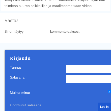
leveyksillä kesäkuukausina. Muun kalenterista löytyvän ajan hän
toimittaa suuren seikkailijan ja maailmanmatkaan virkaa.
Vastaa
Sinun täytyy
kirjautua sisään
kommentoidaksesi.
Kirjaudu
Tunnus
Salasana
Muista minut
Unohtunut salasana