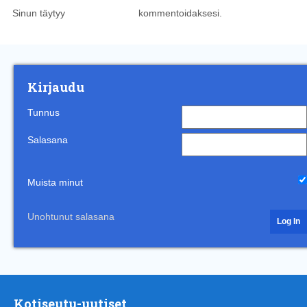
Sinun täytyy
kirjautua sisään
kommentoidaksesi.
Kirjaudu
Tunnus
Salasana
Muista minut
Unohtunut salasana
Kotiseutu-uutiset