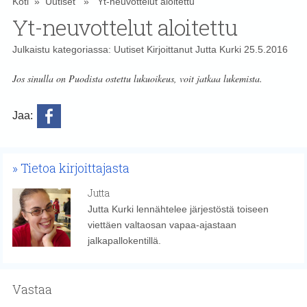
Koti
»
Uutiset
» Yt-neuvottelut aloitettu
Yt-neuvottelut aloitettu
Julkaistu kategoriassa:
Uutiset
Kirjoittanut
Jutta Kurki
25.5.2016
Jos sinulla on Puodista ostettu lukuoikeus, voit jatkaa lukemista.
Jaa:
Tietoa kirjoittajasta
Jutta
Jutta Kurki lennähtelee järjestöstä toiseen
viettäen valtaosan vapaa-ajastaan
jalkapallokentillä.
Vastaa