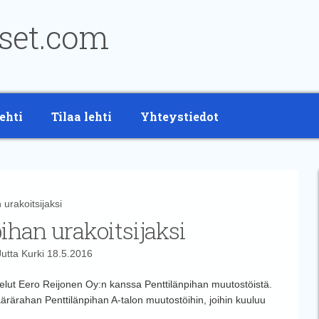
ehti
Tilaa lehti
Yhteystiedot
urakoitsijaksi
ihan urakoitsijaksi
Jutta Kurki
18.5.2016
elut Eero Reijonen Oy:n kanssa Penttilänpihan muutostöistä.
rärahan Penttilänpihan A-talon muutostöihin, joihin kuuluu