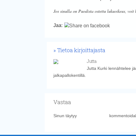
Jos sinulla on Puodista ostettu lukuoikeus, voit 
Jaa:
Tietoa kirjoittajasta
Jutta
Jutta Kurki lennähtelee j
jalkapallokentillä.
Vastaa
Sinun täytyy
kirjautua sisään
kommentoidak