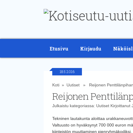
Etusivu
Kirjaudu
Näköisl
18.5.2016
Koti
»
Uutiset
» Reijonen Penttilänpihan 
Reijonen Penttilänp
Julkaistu kategoriassa:
Uutiset
Kirjoittanut
Tekninen lautakunta aloittaa urakkaneuvott
Valtuusto on hyväksynyt 700 000 euron mää
kiinteistön muuttaminen pienryhmäkodiksi.