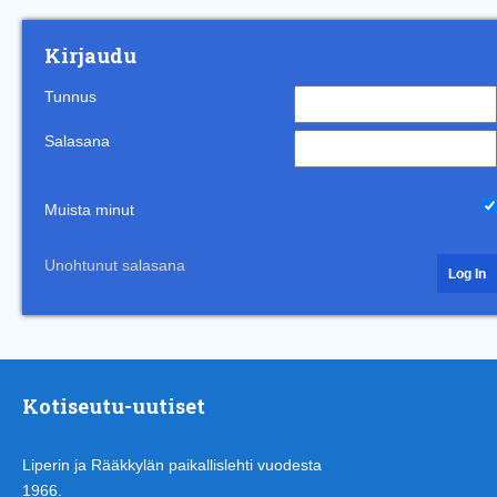
Kirjaudu
Tunnus
Salasana
Muista minut
Unohtunut salasana
Kotiseutu-uutiset
Liperin ja Rääkkylän paikallislehti vuodesta
1966.