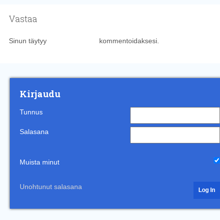
Vastaa
Sinun täytyy
kirjautua sisään
kommentoidaksesi.
Kirjaudu
Tunnus
Salasana
Muista minut
Unohtunut salasana