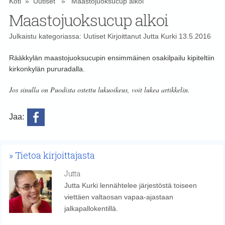
Koti
»
Uutiset
» Maastojuoksucup alkoi
Maastojuoksucup alkoi
Julkaistu kategoriassa:
Uutiset
Kirjoittanut
Jutta Kurki
13.5.2016
Rääkkylän maastojuoksucupin ensimmäinen osakilpailu kipiteltiin
kirkonkylän pururadalla.
Jos sinulla on Puodista ostettu lukuoikeus, voit lukea artikkelin.
Jaa:
Tietoa kirjoittajasta
Jutta
Jutta Kurki lennähtelee järjestöstä toiseen
viettäen valtaosan vapaa-ajastaan
jalkapallokentillä.