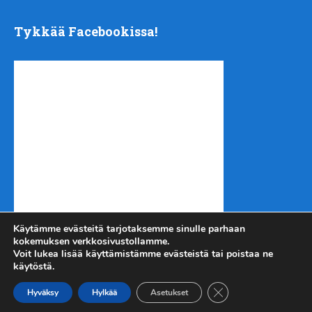
Tykkää Facebookissa!
Käytämme evästeitä tarjotaksemme sinulle parhaan
kokemuksen verkkosivustollamme.
Voit lukea lisää käyttämistämme evästeistä tai poistaa ne
käytöstä.
Sulje evästebanneri
Kotiseutu-uutiset.com
Copyright © 2026.
Hyväksy
Hylkää
Asetukset
Kirjautuminen
| Tuotanto
Urheilukehitys ry
|
Takaisin ylös ↑