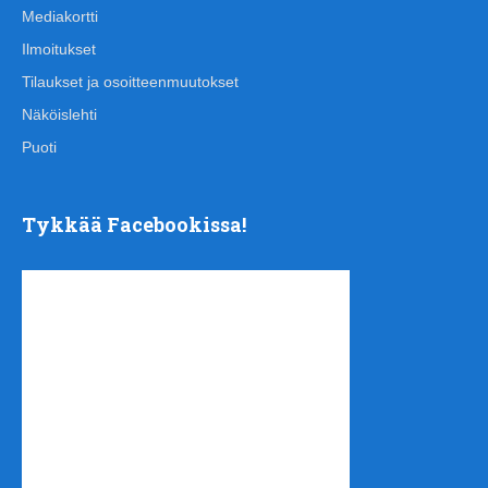
Mediakortti
Ilmoitukset
Tilaukset ja osoitteenmuutokset
Näköislehti
Puoti
Tykkää Facebookissa!