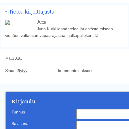
Tietoa kirjoittajasta
Jutta
Jutta Kurki lennähtelee järjestöstä toiseen
viettäen valtaosan vapaa-ajastaan jalkapallokentillä.
Vastaa
Sinun täytyy
kirjautua sisään
kommentoidaksesi.
Kirjaudu
Tunnus
Salasana