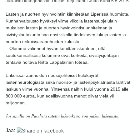
Julkaistu kategoriassa:
Uutiset
Kirjoittanut
Jutta Kurki
6.5.2016
Lasten ja nuorten hyvinvointiin kiinnitetään Liperissä huomiota.
Kunnanvaltuusto hyväksyi viime viikolla lastensuojelulain
mukaisen lasten ja nuorten hyvinvointisuunnitelman ja
sivistyslautakunta saa ensi viikolla tiedokseen lukuja lasten ja
nuorten erikoissairaanhoidon kuluista.
– Olemme valinneet hyvän kehittämiskohteen, sillä
seutukunnallisesti kulumme ovat korkeita, sivistysjohtajan
tehtäviä hoitava Riitta Lappalainen toteaa.
Erikoissairaanhoidon nousujohteiset kulukäyrät
lastenneurologiasta sekä nuoriso- ja lastenpsykiatriasta lähtivät
laskuun viime vuonna. Yhteensä näihin kului vuonna 2015 alle
800 000 euroa, kun edellisvuonna menot olivat vielä yli
miljoonan.
Jos sinulla on Puodista ostettu lukuoikeus, voit jatkaa lukemista.
Jaa: