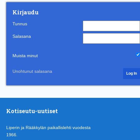
Kirjaudu
Tunnus
Salasana
Muista minut
Unohtunut salasana
Kotiseutu-uutiset
Liperin ja Rääkkylän paikallislehti vuodesta
1966.