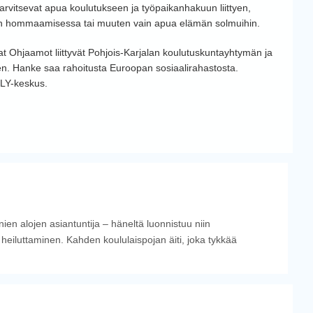
rvitsevat apua koulutukseen ja työpaikanhakuun liittyen,
on hommaamisessa tai muuten vain apua elämän solmuihin.
at Ohjaamot liittyvät Pohjois-Karjalan koulutuskuntayhtymän ja
n. Hanke saa rahoitusta Euroopan sosiaalirahastosta.
LY-keskus.
n alojen asiantuntija – häneltä luonnistuu niin
 heiluttaminen. Kahden koululaispojan äiti, joka tykkää