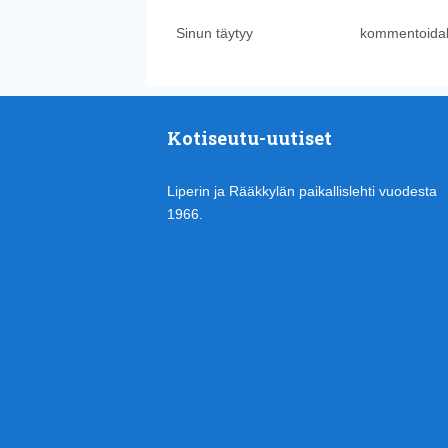
Sinun täytyy
kirjautua sisään
kommentoidak
Kotiseutu-uutiset
Liperin ja Rääkkylän paikallislehti vuodesta
1966.