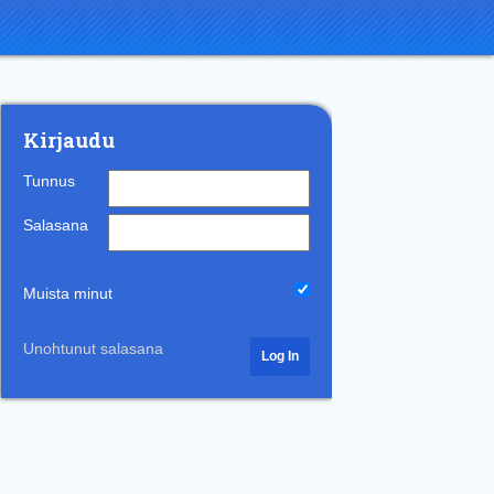
Kirjaudu
Tunnus
Salasana
Muista minut
Unohtunut salasana