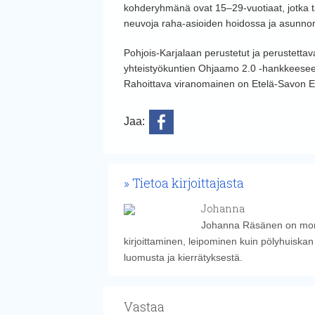
kohderyhmänä ovat 15–29-vuotiaat, jotka ta
neuvoja raha-asioiden hoidossa ja asunn
Pohjois-Karjalaan perustetut ja perustettav
yhteistyökuntien Ohjaamo 2.0 -hankkeesee
Rahoittava viranomainen on Etelä-Savon E
Jaa:
Tietoa kirjoittajasta
Johanna
Johanna Räsänen on monie
kirjoittaminen, leipominen kuin pölyhuiskan
luomusta ja kierrätyksestä.
Vastaa