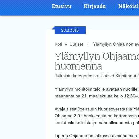
Etusivu
Kirjaudu
Näköisl
20.3.2016
Koti
»
Uutiset
» Ylämyllyn Ohjaamon ava
Ylämyllyn Ohjaamon
huomenna
Julkaistu kategoriassa:
Uutiset
Kirjoittanut
Ylämyllyn monitoimitalolle avataan nuorill
maanantaina 21. maaliskuuta kello 12.30–
Avajaisissa Joensuun Nuorisoverstas ja Ylä
Ohjaamo 2.0 –hankkeesta on kertomassa u
koulutuskokeiluista ja mahdollisuudesta pa
Liperin Ohjaamo on jatkossa avoinna aina ma