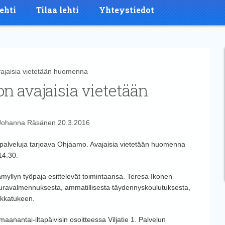
ehti
Tilaa lehti
Yhteystiedot
jaisia vietetään huomenna
 avajaisia vietetään
Johanna Räsänen
20.3.2016
e palveluja tarjoava Ohjaamo. Avajaisia vietetään huomenna
14.30.
myllyn työpaja esittelevät toimintaansa. Teresa Ikonen
ravalmennuksesta, ammatillisesta täydennyskoulutuksesta,
lkkatukeen.
anantai-iltapäivisin osoitteessa Viljatie 1. Palvelun