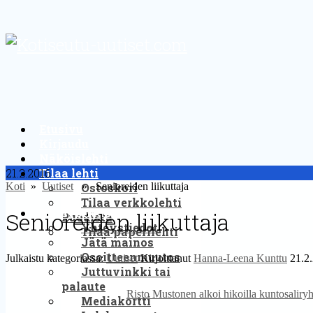
Etusivu
Kirjaudu
Näköislehti
21.2.2016
Tilaa lehti
Koti
»
Uutiset
» Senioreiden liikuttaja
Ostoskori
Tilaa verkkolehti
Yhteystiedot
Senioreiden liikuttaja
Puodista
Yhteystiedot
Tilaa paperilehti
Jätä mainos
Osoitteenmuutos
Julkaistu kategoriassa:
Uutiset
Kirjoittanut
Hanna-Leena Kunttu
21.2
Juttuvinkki tai
palaute
Risto Mustonen alkoi hikoilla kuntosaliryh
Mediakortti