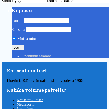
Sinun täytyy
kirjautua sisään
kommentoidaksesi.
Kirjaudu
Tunnus
Salasana
Muista minut
Unohtunut salasana
Kotiseutu-uutiset
Liperin ja Rääkkylän paikallislehti vuodesta 1966.
Kuinka voimme palvella?
Kotiseutu-uutiset
Mediakortti
Ilmoitukset