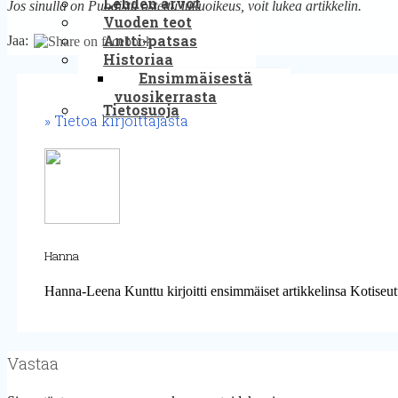
Lehden arvot
Jos sinulla on Puodista ostettu lukuoikeus, voit lukea artikkelin.
Vuoden teot
Antti-patsas
Jaa:
Historiaa
Ensimmäisestä
vuosikerrasta
Tietosuoja
Tietoa kirjoittajasta
Hanna
Hanna-Leena Kunttu kirjoitti ensimmäiset artikkelinsa Kotiseut
Vastaa