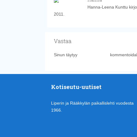
Hanna-Leena Kunttu kirjoi
2011.
Vastaa
Sinun täytyy
kirjautua sisään
kommentoidak
Kotiseutu-uutiset
Liperin ja Rääkkylän paikallislehti vuodesta
1966.