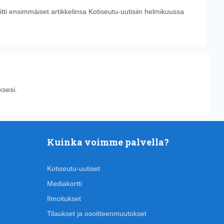
tti ensimmäiset artikkelinsa Kotiseutu-uutisiin helmikuussa
sesi.
Kuinka voimme palvella?
Kotiseutu-uutiset
Mediakortti
Ilmoitukset
Tilaukset ja osoitteenmuutokset