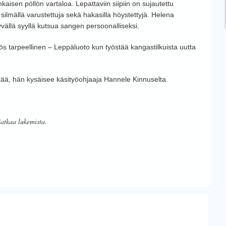
kaisen pöllön vartaloa. Lepattaviin siipiin on sujautettu
silmällä varustettuja sekä hakasilla höystettyjä. Helena
ällä syyllä kutsua sangen persoonalliseksi.
 tarpeellinen – Leppäluoto kun työstää kangastilkuista uutta
tää, hän kysäisee käsityöohjaaja Hannele Kinnuselta.
jatkaa lukemista.