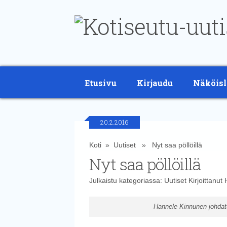
Etusivu
Kirjaudu
Näköisl
20.2.2016
Koti
»
Uutiset
» Nyt saa pöllöillä
Nyt saa pöllöillä
Julkaistu kategoriassa:
Uutiset
Kirjoittanut
Hannele Kinnunen johdatt