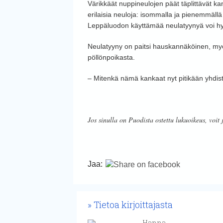
Värikkäät nuppineulojen päät täplittävät kan
erilaisia neuloja: isommalla ja pienemmällä 
Leppäluodon käyttämää neulatyynyä voi hyv
Neulatyyny on paitsi hauskannäköinen, myös
pöllönpoikasta.
– Mitenkä nämä kankaat nyt pitikään yhdis
Jos sinulla on Puodista ostettu lukuoikeus, voit 
Jaa:
Tietoa kirjoittajasta
Hanna